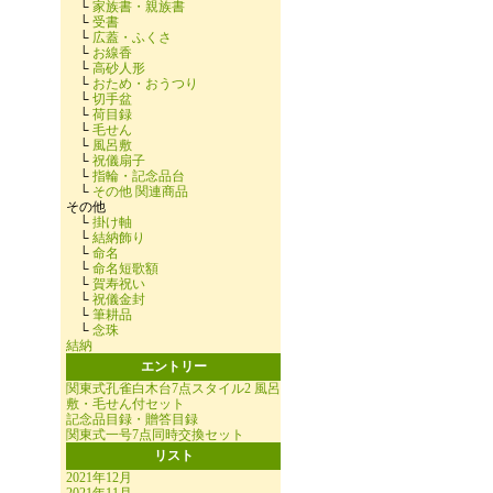
└
家族書・親族書
└
受書
└
広蓋・ふくさ
└
お線香
└
高砂人形
└
おため・おうつり
└
切手盆
└
荷目録
└
毛せん
└
風呂敷
└
祝儀扇子
└
指輪・記念品台
└
その他 関連商品
その他
└
掛け軸
└
結納飾り
└
命名
└
命名短歌額
└
賀寿祝い
└
祝儀金封
└
筆耕品
└
念珠
結納
エントリー
関東式孔雀白木台7点スタイル2 風呂
敷・毛せん付セット
記念品目録・贈答目録
関東式一号7点同時交換セット
リスト
2021年12月