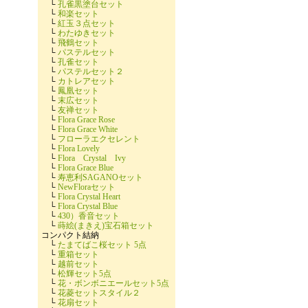
└
孔雀黒塗台セット
└
和楽セット
└
紅玉３点セット
└
わたゆきセット
└
飛鶴セット
└
パステルセット
└
孔雀セット
└
パステルセット２
└
カトレアセット
└
鳳凰セット
└
末広セット
└
友禅セット
└
Flora Grace Rose
└
Flora Grace White
└
フローラエクセレント
└
Flora Lovely
└
Flora Crystal Ivy
└
Flora Grace Blue
└
寿恵利SAGANOセット
└
NewFloraセット
└
Flora Crystal Heart
└
Flora Crystal Blue
└
430）香音セット
└
蒔絵(まきえ)宝石箱セット
コンパクト結納
└
たまてばこ桜セット 5点
└
重箱セット
└
越前セット
└
松輝セット5点
└
花・ボンボニエールセット5点
└
花菱セットスタイル２
└
花扇セット