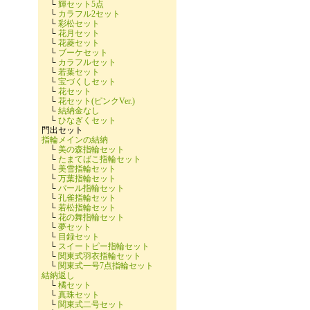
└
輝セット5点
└
カラフル2セット
└
彩松セット
└
花月セット
└
花菱セット
└
ブーケセット
└
カラフルセット
└
若葉セット
└
宝づくしセット
└
花セット
└
花セット(ピンクVer.)
└
結納金なし
└
ひなぎくセット
門出セット
指輪メインの結納
└
美の森指輪セット
└
たまてばこ指輪セット
└
美雪指輪セット
└
万葉指輪セット
└
パール指輪セット
└
孔雀指輪セット
└
若松指輪セット
└
花の舞指輪セット
└
夢セット
└
目録セット
└
スイートピー指輪セット
└
関東式羽衣指輪セット
└
関東式一号7点指輪セット
結納返し
└
橘セット
└
真珠セット
└
関東式二号セット