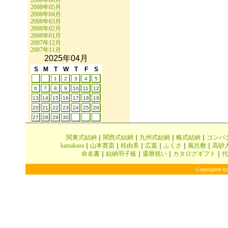
2008年06月
2008年05月
2008年04月
2008年03月
2008年02月
2008年01月
2007年12月
2007年11月
2025年04月
S
M
T
W
T
F
S
1
2
3
4
5
6
7
8
9
10
11
12
13
14
15
16
17
18
19
20
21
22
23
24
25
26
27
28
29
30
関東式結納
｜
関西式結納
｜
九州式結納
｜
略式結納
｜
コンパ
kamakura
｜
山本寛斎
｜
桂由美
｜
広蓋
｜
ふくさ
｜
風呂敷
｜
高砂
命名書
｜
結納羽子板
｜
還暦祝い
｜
カタログギフト
｜
代
Copyrighted by 