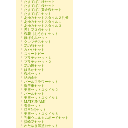
└
たまてばこ桂セット
└
たまてばこ桜セット
└
たまてばこ黄金桜セット
└
たまてばこセット
└
あゆみセットスタイル２孔雀
└
あゆみセットスタイル１
└
あゆみセットスタイル３
└
押し花３点セット
└
桜花（おうか）セット
└
ほほえみセット
└
クレマチスセット
└
花の詩セット
└
みやびセット
└
スイートピー
└
プラチナセット１
└
プラチナセット２
└
花の舞セット
└
はるかセット
└
桜桃セット
└
結納金封
└
パールフラワーセット
└
御所車セット
└
美雪セットスタイル２
└
パールセット
└
美雪セットスタイル１
└
MATSUNAMI
└
春景セット
└
紅玉5点セット
└
美雪セットスタイル３
└
孔雀ウエルカムボードセット
└
指輪花セット
└
わたゆき黒塗台セット