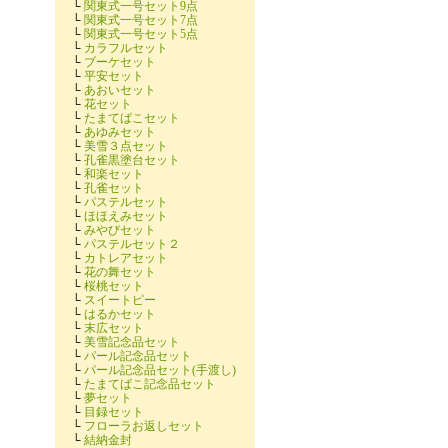
└
関東式一号セット9点
└
関東式一号セット7点
└
関東式一号セット5点
└
カラフルセット
└
ブーケセット
└
平安セット
└
あおいセット
└
花セット
└
たまてばこセット
└
あゆみセット
└
美雪３点セット
└
孔雀黒塗台セット
└
和楽セット
└
孔雀セット
└
パステルセット
└
ほほえみセット
└
みやびセット
└
パステルセット２
└
カトレアセット
└
花の舞セット
└
桜桃セット
└
スイートピー
└
はるかセット
└
末広セット
└
美雪記念品セット
└
パール記念品セット
└
パール記念品セット(手渡し)
└
たまてばこ記念品セット
└
夢セット
└
目録セット
└
フローラお返しセット
└
結納金封