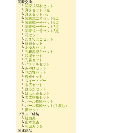
同時交換
└
関東式羽衣セット
└
真珠セット９点
└
真珠セット7点
└
関東式二号セット9点
└
関東式一号セット9点
└
関東式一号セット7点
└
関東式一号セット5点
└
花セット
└
たまてばこセット
└
目録セット
└
あゆみセット
└
孔雀黒塗台セット
└
和楽セット
└
孔雀セット
└
パステルセット
└
みやびセット
└
花の舞セット
└
桜桃セット
└
スイートピー
└
末広セット
└
はるかセット
└
ほほえみセット
└
美雪指輪セット
└
パール指輪セット
└
パール指輪セット(手渡し）
└
夢セット
ブランド結納
└
桂由美
└
山本寛斎
└
相田みつを
関連商品