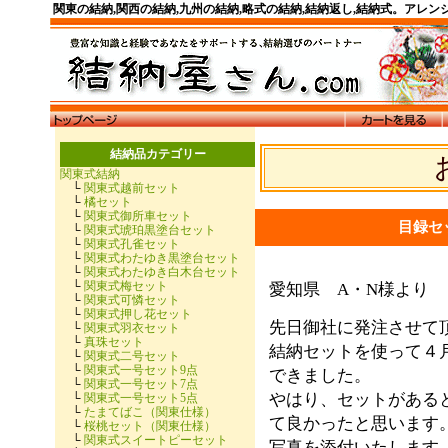
関東の結納,関西の結納,九州の結納,略式の結納,結納返し,結納式。アレ
結納品カテゴリー
関東式結納
└
関東式越前セット
└
橘セット
└
関東式御所車セット
目録セ
└
関東式琥珀黒塗台セット
└
関東式孔雀セット
└
関東式わたゆき黒塗台セット
└
関東式わたゆき白木台セット
└
関東式梅セット
愛知県 A・N様より
└
関東式可憐セット
└
関東式押し花セット
先日御社に発注させて
└
関東式羽衣セット
└
真珠セット
結納セットを使って４
└
関東式二号セット
└
関東式一号セット9点
できました。
└
関東式一号セット7点
やはり、セットがある
└
関東式一号セット5点
└
たまてばこ（関東仕様）
て良かったと思います
└
桜桃セット（関東仕様）
└
関東式スイートピーセット
写真を添付いたします