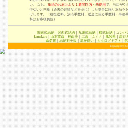
い。 なお、
商品のお届けより１週間以内・未使用
で、当店がや
得ないと判断（過去の経験などを基に）した場合に限り返品を
けします。（往復送料、決済手数料、返金に係る手数料・事務
料はお客様負担）
関東式結納
｜
関西式結納
｜
九州式結納
｜
略式結納
｜
コンパ
kamakura
｜
山本寛斎
｜
桂由美
｜
広蓋
｜
ふくさ
｜
風呂敷
｜
高砂
命名書
｜
結納羽子板
｜
還暦祝い
｜
カタログギフト
｜
代
Copyrighted by 