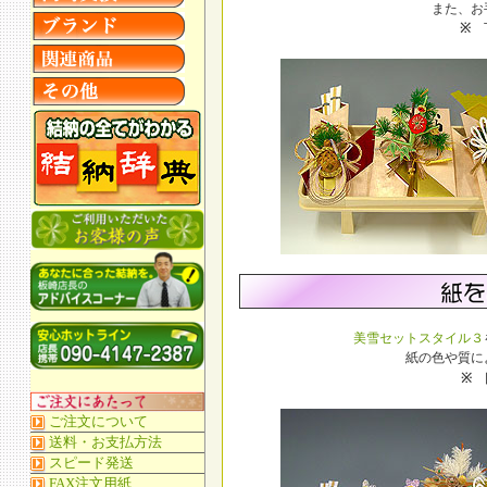
また、お
※
下
美雪セットスタイル３
紙の色や質に
※
同