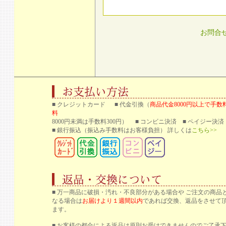
お問合
■ クレジットカード ■ 代金引換（
商品代金8000円以上で手数
料
8000円未満は手数料300円） ■ コンビニ決済 ■ ペイジー決済
■ 銀行振込
（振込み手数料はお客様負担） 詳しくは
こちら>>
■ 万一商品に破損・汚れ・不良部分がある場合や ご注文の商品
なる場合は
お届けより１週間以内
であれば交換、返品をさせて
ます。
■ お客様の都合による返品は原則お受けできませんのでご了承