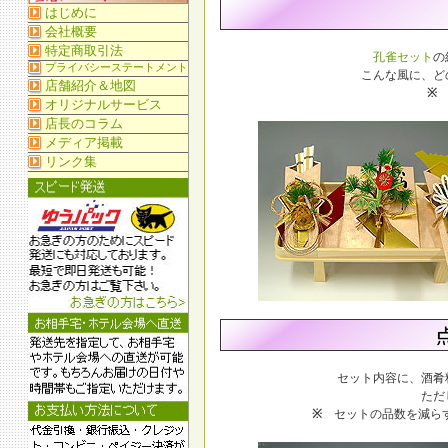
孔雀セット
の
こんな風に、ど
※
セット内容に、酒肴
ただ
※
セットの品数を減らす