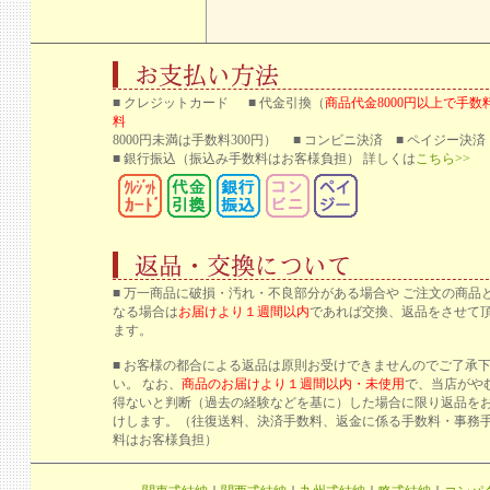
■ クレジットカード ■ 代金引換（
商品代金8000円以上で手数
料
8000円未満は手数料300円） ■ コンビニ決済 ■ ペイジー決済
■ 銀行振込
（振込み手数料はお客様負担） 詳しくは
こちら>>
■ 万一商品に破損・汚れ・不良部分がある場合や ご注文の商品
なる場合は
お届けより１週間以内
であれば交換、返品をさせて
ます。
■ お客様の都合による返品は原則お受けできませんのでご了承
い。 なお、
商品のお届けより１週間以内・未使用
で、当店がや
得ないと判断（過去の経験などを基に）した場合に限り返品を
けします。（往復送料、決済手数料、返金に係る手数料・事務
料はお客様負担）