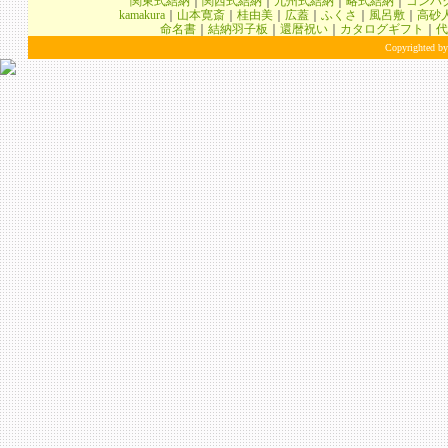
関東式結納
｜
関西式結納
｜
九州式結納
｜
略式結納
｜
コンパ
kamakura
｜
山本寛斎
｜
桂由美
｜
広蓋
｜
ふくさ
｜
風呂敷
｜
高砂
命名書
｜
結納羽子板
｜
還暦祝い
｜
カタログギフト
｜
代
Copyrighted by 