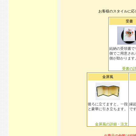
お客様のスタイルに応
受書
結納の受領書で
側でご用意され
側が助かります
受書の詳
金屏風
後ろに立てますと、一段
縁
と豪華に引き立ちます。
で
金屏風の詳細・注文
※商品の外観は結