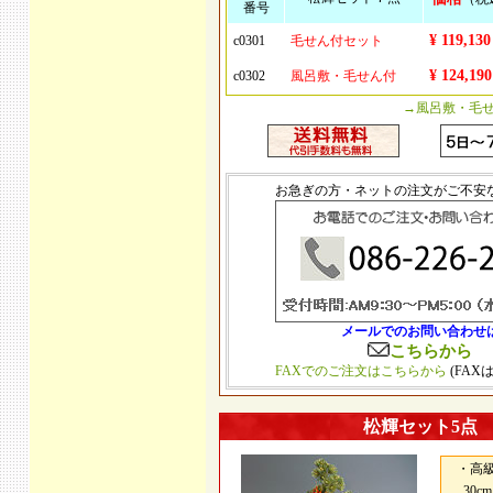
番号
¥ 119,130
c0301
毛せん付セット
¥ 124,190
c0302
風呂敷・毛せん付
→風呂敷・毛
お急ぎの方・ネットの注文がご不安
メールでのお問い合わせ
こちらから
FAXでのご注文はこちらから
(FAX
松輝セット5点
・高級
30c