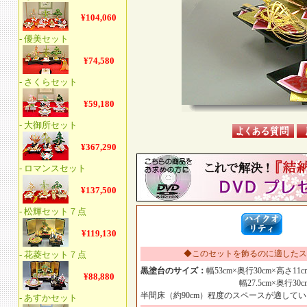
◆このセットを飾るのに適したス
黒塗台のサイズ：
幅53cm×奥行30cm×高さ11c
幅27.5cm×奥行30cm×高
半間床（約90cm）程度のスペースが適して