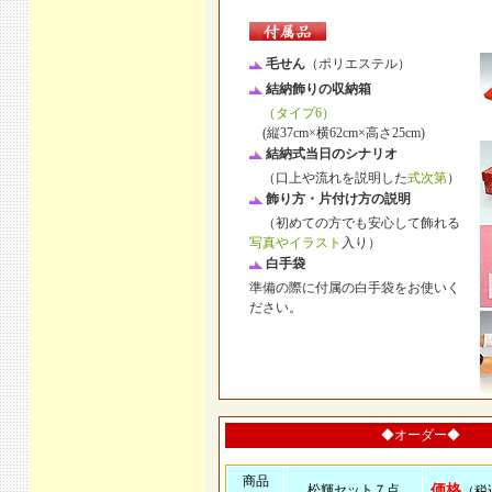
毛せん
（ポリエステル）
結納飾りの収納箱
（タイプ6）
(縦37cm×横62cm×高さ25cm)
結納式当日のシナリオ
（口上や流れを説明した
式次第
）
飾り方・片付け方の説明
（初めての方でも安心して飾れる
写真やイラスト
入り）
白手袋
準備の際に付属の白手袋をお使いく
ださい。
◆オーダー◆
商品
松輝セット７点
価格
（税