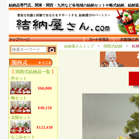
結納品専門店。関東・関西・九州など各地域の結納セットや略式結納、結納返
結納屋さんトップ
>
関西式結納
>
松