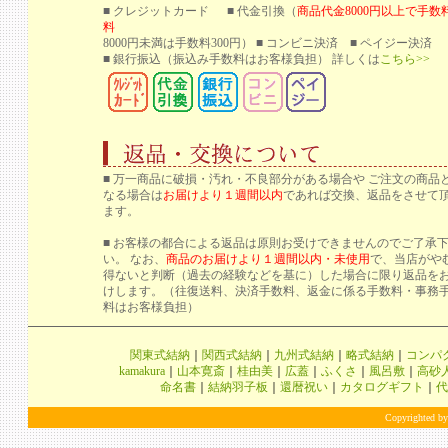
■ クレジットカード ■ 代金引換（
商品代金8000円以上で手数
料
8000円未満は手数料300円） ■ コンビニ決済 ■ ペイジー決済
■ 銀行振込
（振込み手数料はお客様負担） 詳しくは
こちら>>
■ 万一商品に破損・汚れ・不良部分がある場合や ご注文の商品
なる場合は
お届けより１週間以内
であれば交換、返品をさせて
ます。
■ お客様の都合による返品は原則お受けできませんのでご了承
い。 なお、
商品のお届けより１週間以内・未使用
で、当店がや
得ないと判断（過去の経験などを基に）した場合に限り返品を
けします。（往復送料、決済手数料、返金に係る手数料・事務
料はお客様負担）
関東式結納
｜
関西式結納
｜
九州式結納
｜
略式結納
｜
コンパ
kamakura
｜
山本寛斎
｜
桂由美
｜
広蓋
｜
ふくさ
｜
風呂敷
｜
高砂
命名書
｜
結納羽子板
｜
還暦祝い
｜
カタログギフト
｜
代
Copyrighted by 