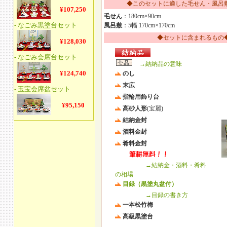
◆このセットに適した毛せん・風呂
毛せん
：180cm×90cm
風呂敷
：5幅 170cm×170cm
◆セットに含まれるもの
→結納品の意味
のし
末広
指輪用飾り台
高砂人形
(宝麗)
結納金封
酒料金封
肴料金封
→結納金・酒料・肴料
の相場
目録（黒塗丸盆付）
→目録の書き方
一本松竹梅
高級黒塗台