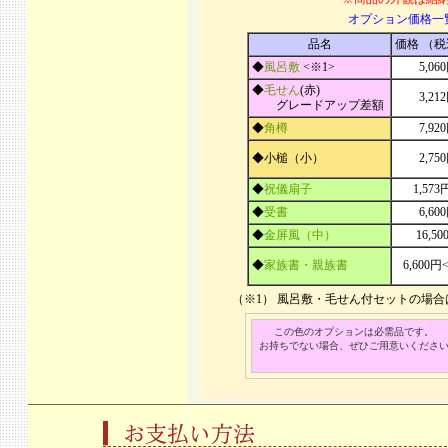
オプション価格一
品名
価格 （
◆
風呂敷
<※1>
5,06
◆
毛せん
(赤)
3,21
グレードアップ差額
◆
角樽
7,92
◆小槌（小）
2,75
◆
祝儀扇子
1,57
◆
受書
6,60
◆
金屏風（中）
16,50
◆
家族書・親族書
6,600円
（※1） 風呂敷・毛せん付セットの場
この色のオプションは必需品です。
お持ちでない場合、ぜひご用意いくださ