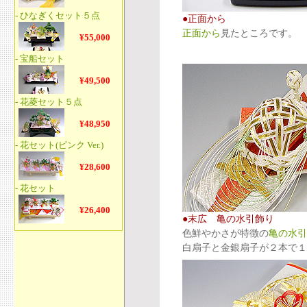
●正面から
正面から
見たところです。
●末広 亀の水引飾り
色鮮やかさが特徴の
亀の水引
白扇子と金銀扇子が２本で１