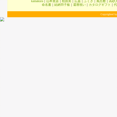
kamakura
｜
山本寛斎
｜
桂由美
｜
広蓋
｜
ふくさ
｜
風呂敷
｜
高砂
命名書
｜
結納羽子板
｜
還暦祝い
｜
カタログギフト
｜
代
Copyrighted by 