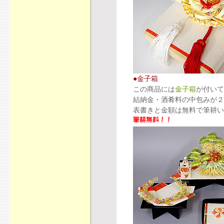
●金子箱
この商品には
金子箱
が付いて
結納金・酒肴料の中包みが２
表書きと金額は無料で筆耕い