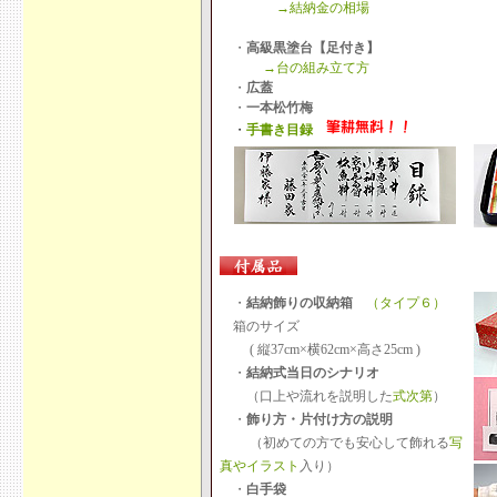
→結納金の相場
・
高級黒塗台【足付き】
→台の組み立て方
・
広蓋
・
一本松竹梅
・
手書き目録
・
結納飾りの収納箱
（タイプ６）
箱のサイズ
( 縦37cm×横62cm×高さ25cm )
・
結納式当日のシナリオ
（口上や流れを説明した
式次第
）
・
飾り方・片付け方の説明
（初めての方でも安心して飾れる
写
真やイラスト
入り）
・
白手袋