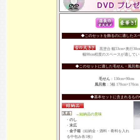
◆このセットを飾るのに適したス
黒塗台 幅53cm×奥行30cm
幅90cm程度のスペースが適して
◆このセットに適した毛せん・風呂敷
毛せん
：130cm×90cm
風呂敷
：5幅 170cm×170cm
◆基本セットに含まれるもの
→結納品の意味
・
のし
・
末広
・
金子箱
（結納金・酒料・肴料を入れ
る中包み各1枚）