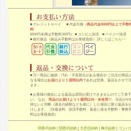
■ クレジットカード ■ 代金引換（
商品代金8000円以上で手数
料
8000円未満は手数料300円） ■ コンビニ決済 ■ ペイジー決済
■ 銀行振込
（振込み手数料はお客様負担） 詳しくは
こちら>>
■ 万一商品に破損・汚れ・不良部分がある場合や ご注文の商品
なる場合は
お届けより１週間以内
であれば交換、返品をさせて
ます。
■ お客様の都合による返品は原則お受けできませんのでご了承
い。 なお、
商品のお届けより１週間以内・未使用
で、当店がや
得ないと判断（過去の経験などを基に）した場合に限り返品を
けします。（往復送料、決済手数料、返金に係る手数料・事務
料はお客様負担）
関東式結納
｜
関西式結納
｜
九州式結納
｜
略式結納
｜
コンパ