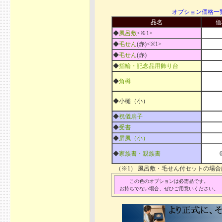
オプション価格一
品名
価
◆
風呂敷
<※1>
◆
毛せん
(赤)<※1>
◆
毛せん
(赤)
◆
指輪・記念品用飾り台
◆
角樽
◆小槌（小）
◆
祝儀扇子
◆
受書
◆
屏風（小）
◆
家族書・親族書
（※1） 風呂敷・毛せん付セットの場
この色のオプションは必需品です。
お持ちでない場合、ぜひご用意いください。