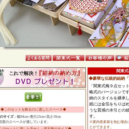
関東式
◆豪華な伝統的結納「
「関東式梅９点セッ
略式のバージョンで
納のスタイルを継承
紙には金箔をちりば
◆このセットを飾るのに適したスペース◆
うな質感の水引との
す。
のサイズ
：幅94cm×奥行23cm×高さ10cm
cm程度のスペースが適しています。
※家内喜多留を包む場合
とができます。
このセットに適した毛せん・風呂敷のサイズ◆