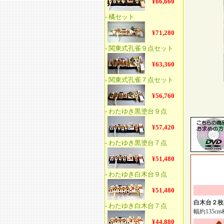
白木台２枚
幅約135
◆