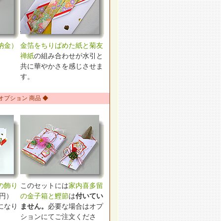
納金）
金箔をちりばめた紙と菊友
禅紙
の組み合わせが水引と
共に華やかさを感じさせま
す。
 オプション 商品 ◆
の飾り
このセットには
家内喜多留
0円）
の金子箱と鰹節
は
付いてい
になり
ません。
必要な場合はオプ
ションにてご注文くださ