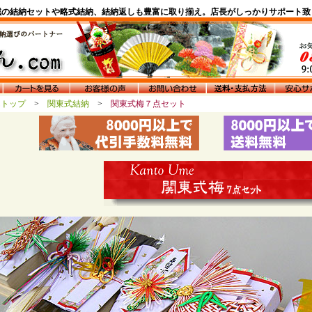
域の結納セットや略式結納、結納返しも豊富に取り揃え。店長がしっかりサポート致
んトップ
>
関東式結納
>
関東式梅７点セット