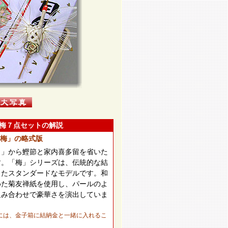
梅７点セットの解説
梅」の略式版
ト」から鰹節と家内喜多留を省いた
す。「梅」シリーズは、伝統的な結
したスタンダードなモデルです。和
めた菊友禅紙を使用し、パールのよ
組み合わせで豪華さを演出していま
には、金子箱に結納金と一緒に入れるこ