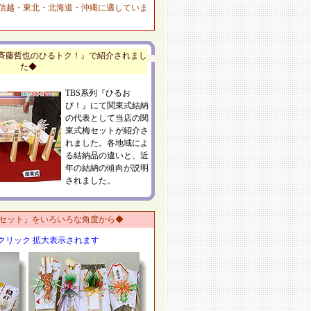
甲信越・東北・北海道・沖縄に適していま
斉藤哲也のひるトク！』で紹介されまし
た◆
TBS系列『ひるお
び！』にて関東式結納
の代表として当店の関
東式梅セットが紹介さ
れました。各地域によ
る結納品の違いと、近
年の結納の傾向が説明
されました。
セット」をいろいろな角度から◆
クリック 拡大表示されます