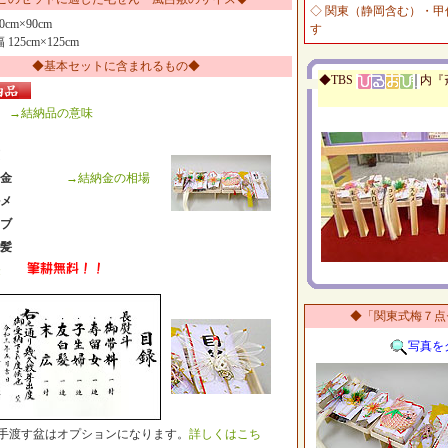
◇ 関東（静岡含む）・
0cm×90cm
す
幅 125cm×125cm
◆基本セットに含まれるもの◆
◆TBS
内『
→結納品の意味
納金
→結納金の相場
メ
ブ
髪
◆「関東式梅７点
写真を
手渡す盆はオプションになります。
詳しくはこち