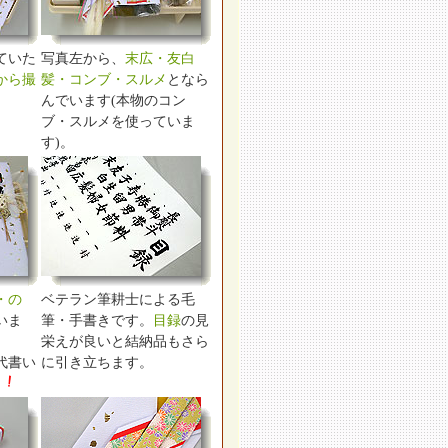
ていた
写真左から、
末広・友白
から撮
髪・コンブ・スルメ
となら
んでいます(本物のコン
ブ・スルメを使っていま
す)。
・の
ベテラン筆耕士による毛
いま
筆・手書きです。
目録
の見
栄えが良いと結納品もさら
代書い
に引き立ちます。