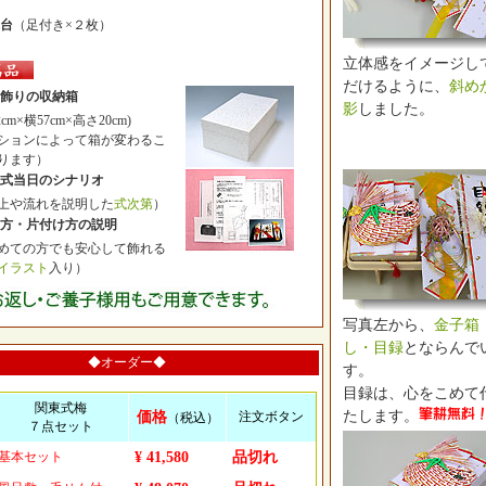
台
（足付き×２枚）
立体感をイメージし
だけるように、
斜め
飾りの収納箱
影
しました。
cm×横57cm×高さ20cm)
ションによって箱が変わるこ
ります）
式当日のシナリオ
や流れを説明した
式次第
）
方・片付け方の説明
ての方でも安心して飾れる
イラスト
入り）
写真左から、
金子箱
し・目録
とならんで
◆オーダー◆
す。
目録は、心をこめて
関東式梅
たします。
価格
注文ボタン
（税込）
７点セット
基本セット
¥ 41,580
品切れ