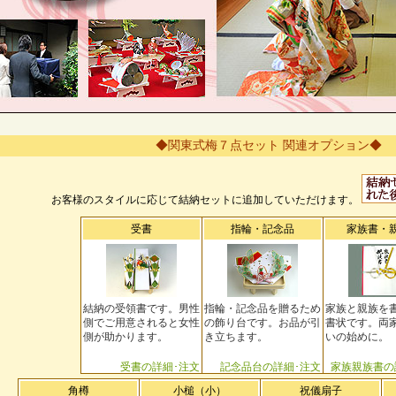
◆関東式梅７点セット 関連オプション◆
お客様のスタイルに応じて結納セットに追加していただけます。
受書
指輪・記念品
家族書・
結納の受領書です。男性
指輪・記念品を贈るため
家族と親族を
側でご用意されると女性
の飾り台です。お品が引
書状です。両
側が助かります。
き立ちます。
いの始めに。
受書の詳細･注文
記念品台の詳細･注文
家族親族書の
角樽
小槌（小）
祝儀扇子