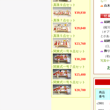
ら>>
白木
結納
(縦32
（オプ
とがあ
結納
（口上
飾り
（初め
写真や
商品
番号
c3901