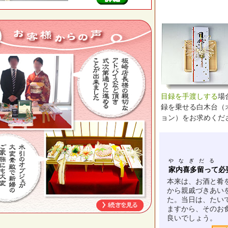
目録を手渡しする
場
録を乗せる白木台（
ョン）をお求めくだ
や な ぎ だ る
家内喜多留って必
本来は、お酒と肴
から親戚づきあい
た。当日は、たい
ますから、そのお
良いでしょう。