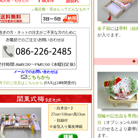
風呂敷・毛せん付
¥ 48,070
品切れ
→風呂敷・毛せんってどんなもの？
金子箱
には
帯料（結
急ぎの方・ネットの注文がご不安な方のために
が入ります。
◆
メールでのお問い合わせは
こちらから
AXでのご注文はこちらから
(FAXは24時間受付)
・白木台×２
27cm×110cm×高13cm
指輪や記念品を専用
・目録付
台
（オプション6,60
※金箔入り菊友禅紙
にのせるとより豪華
ます。