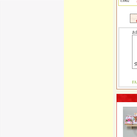
c3902
お
F