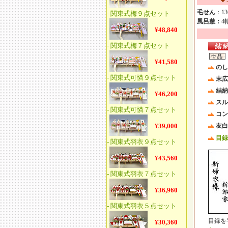
毛せん
：13
風呂敷：
4
のし
末広
結
スル
コン
友白
目録
目録を