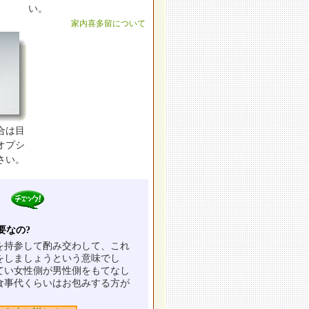
い。
家内喜多留について
合は目
オプシ
さい。
要なの?
を持参して酌み交わして、これ
をしましょうという意味でし
てい女性側が男性側をもてなし
食事代くらいはお包みする方が