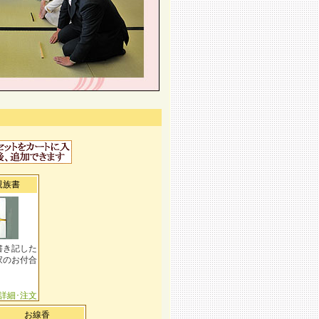
親族書
書き記した
家のお付合
詳細･注文
お線香