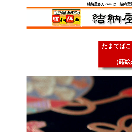
結納屋さん.com は、結納
たまてばこ
（蒔絵