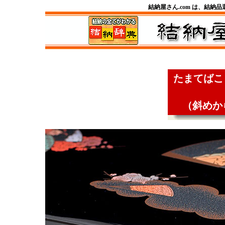
結納屋さん.com は、結納
たまてばこ
（斜めか