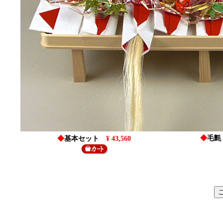
◆
毛氈
◆
基本セット
¥ 43,560