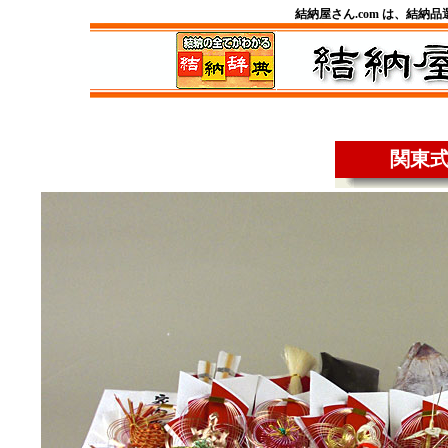
結納屋さん.com は、結納
関東式