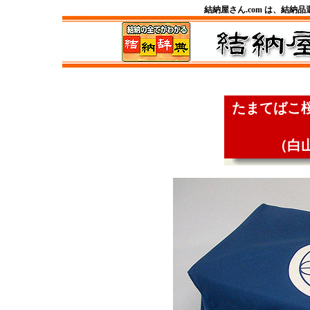
結納屋さん.com は、結納
たまてばこ
（白