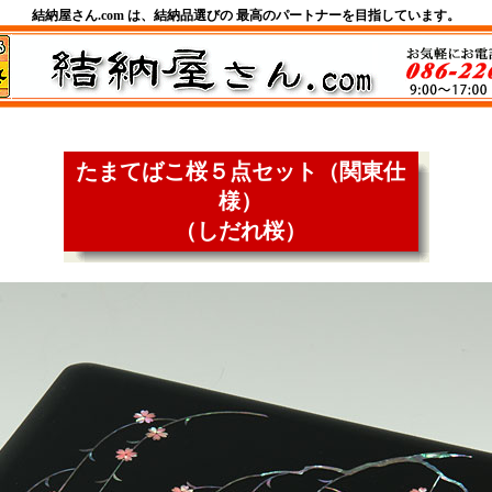
結納屋さん.com は、結納品選びの 最高のパートナーを目指しています。
たまてばこ桜５点セット（関東仕
様）
（しだれ桜）