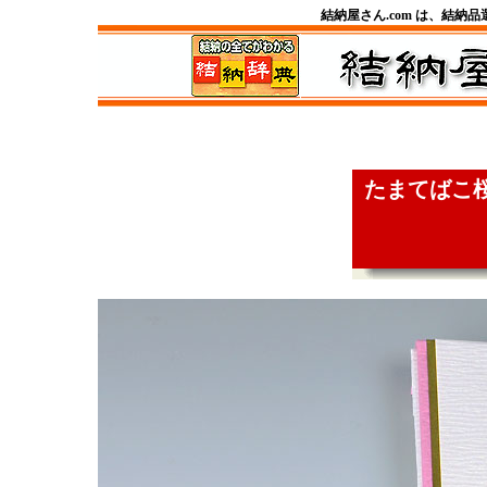
結納屋さん.com は、結納
たまてばこ