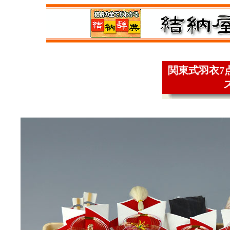
関東式羽衣7