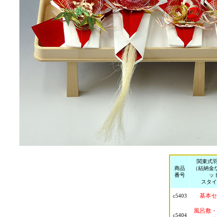
関東式羽
商品
（結納金
番号
ッ
スタイ
基本セ
c5403
風呂敷・
c5404