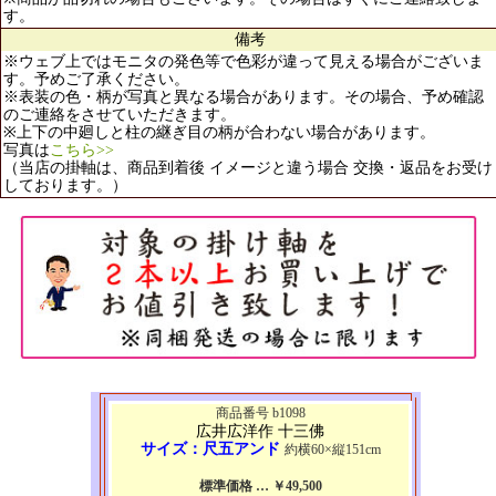
す。
備考
※ウェブ上ではモニタの発色等で色彩が違って見える場合がございま
す。予めご了承ください。
※表装の色・柄が写真と異なる場合があります。その場合、予め確認
のご連絡をさせていただきます。
※上下の中廻しと柱の継ぎ目の柄が合わない場合があります。
写真は
こちら>>
（当店の掛軸は、商品到着後 イメージと違う場合 交換・返品をお受け
しております。）
商品番号 b1098
広井広洋作 十三佛
サイズ：尺五アンド
約横60×縦151cm
標準価格 … ￥49,500