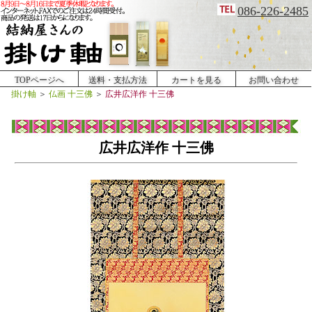
086-226-2485
TOPページへ
送料・支払方法
カートを見る
お問い合わせ
掛け軸
＞
仏画 十三佛
＞
広井広洋作 十三佛
広井広洋作 十三佛