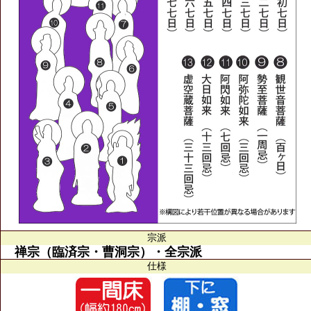
宗派
禅宗（臨済宗・曹洞宗）・全宗派
仕様