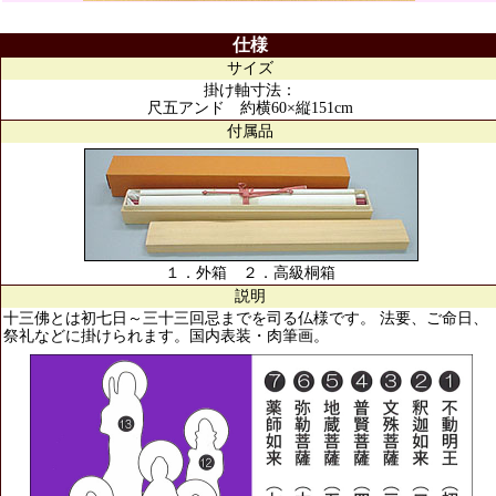
仕様
サイズ
掛け軸寸法：
尺五アンド 約横60×縦151cm
付属品
１．外箱 ２．高級桐箱
説明
十三佛とは初七日～三十三回忌までを司る仏様です。 法要、ご命日、
祭礼などに掛けられます。国内表装・肉筆画。