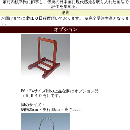
家村内桃幸氏に師事し、伝統の日本画に現代感覚を取り入れた画法で
評価を集める。
納期
お届けまでに
約１０日
程度頂いております。 ※完全受注生産となりま
す。
オプション
F6・F4サイズ用の上品な脚はオプション品
（５,９４０円）です。
脚のサイズ：
約幅25cm × 奥行30cm × 高さ32cm