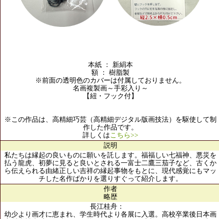
本紙 ： 新絹本
額 ： 樹脂製
※前面の透明色のカバーは付属しておりません。
名画複製画～手彩入り～
【紐・フック付】
※この作品は、高精細巧芸（高精細デジタル版画技法）を駆使して制
作した作品です。
詳しくは
こちら>>
説明
私たちは縁起の良いものに願いを託します。福福しい七福神、悪災を
払う龍虎、初夢に見ると良いとされる一富士二鷹三茄子など、古くか
ら伝えられる由緒正しい吉祥の縁起事物をもとに、現代感覚にもマッ
チした名作ばかりを選りすぐって紹介します。
作者
略歴
長江桂舟：
幼少より画才に恵まれ、学生時代より各展に入選。高校卒業後日本画