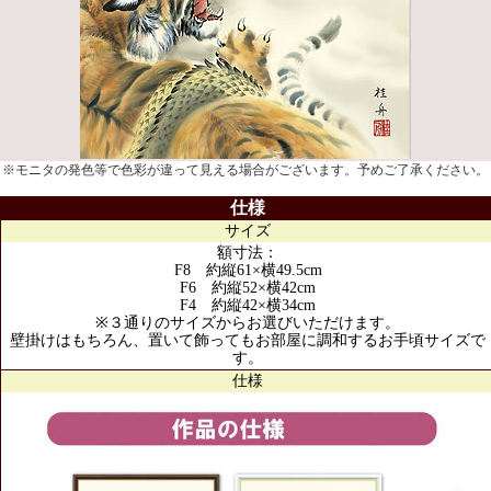
※モニタの発色等で色彩が違って見える場合がございます。予めご了承ください。
仕様
サイズ
額寸法：
F8 約縦61×横49.5cm
F6 約縦52×横42cm
F4 約縦42×横34cm
※３通りのサイズからお選びいただけます。
壁掛けはもちろん、置いて飾ってもお部屋に調和するお手頃サイズで
す。
仕様