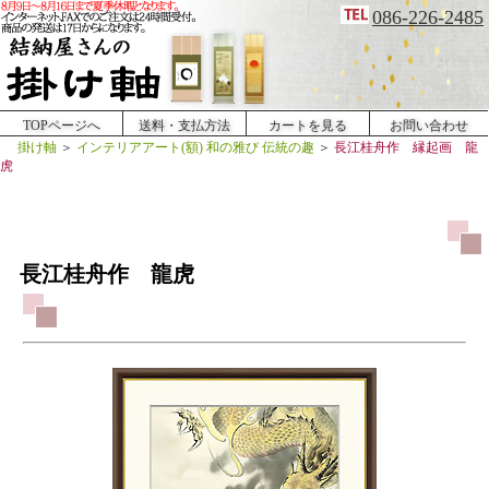
086-226-2485
TOPページへ
送料・支払方法
カートを見る
お問い合わせ
掛け軸
＞
インテリアアート(額) 和の雅び 伝統の趣
＞
長江桂舟作 縁起画 龍
虎
長江桂舟作 龍虎