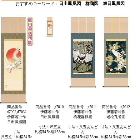
おすすめキーワード：
日出鳳凰図 群鶏図 旭日鳳凰図
商品番号
商品番号 g7010
商品番号 g7011
商品番号 g7012
d7002,d7032
伊藤若冲作
伊藤若冲作
伊藤若冲作
伊藤若冲作
日出鳳凰図
梅花群鶴図
老松孔雀図
日出鳳凰図
寸法：尺五立
寸法：尺五あんど
寸法：尺五あんど
寸法
約横54.5×縦153cm
ん
ん
尺五立：約横54.5×
約横54.5×縦153cm
約横54.5×縦153cm