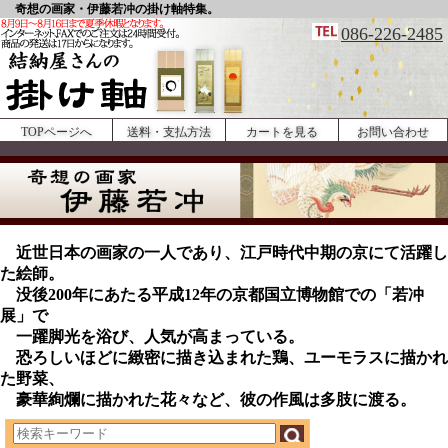
奇想の画家・伊藤若冲の掛け軸特集。
086-226-2485
TOPページへ
送料・支払方法
カートを見る
お問い合わせ
近世日本の画家の一人であり、江戸時代中期の京にて活躍し
た絵師。
没後200年にあたる平成12年の京都国立博物館での「若冲
展」で
一躍脚光を浴び、人気が高まっている。
恐ろしいほどに緻密に描き込まれた鶏、ユーモラスに描かれ
た野菜、
豪華絢爛に描かれた花々など、彼の作風は多肢に渡る。