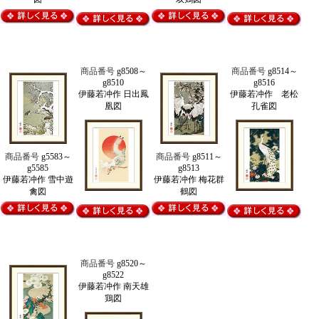
商品番号
g8508～
商品番号
g8514～
g8510
g8516
伊藤若冲作 日出鳳
伊藤若冲作 老松
凰図
孔雀図
商品番号
g5583～
商品番号
g8511～
g5585
g8513
伊藤若冲作 雪中遊
伊藤若冲作 梅花群
禽図
鶴図
商品番号
g8520～
g8522
伊藤若冲作 南天雄
鶏図