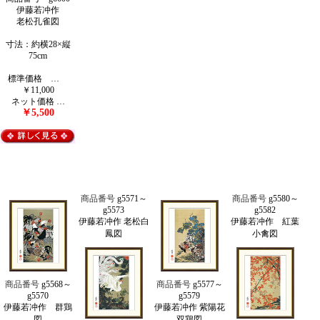
伊藤若冲作
老松孔雀図
寸法：約横28×縦
75cm
標準価格 …
￥11,000
ネット価格 …
￥5,500
商品番号
g5571～
商品番号
g5580～
g5573
g5582
伊藤若冲作 老松白
伊藤若冲作 紅葉
鳳図
小禽図
商品番号
g5568～
商品番号
g5577～
g5570
g5579
伊藤若冲作 群鶏
伊藤若冲作 紫陽花
図
双鶏図