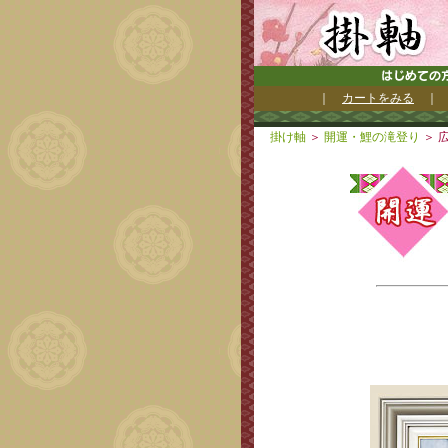
｜
カートをみる
掛け軸
＞
開運・鯉の滝登り
＞