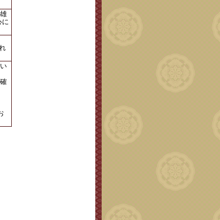
雄
心に
れ
い
確
お