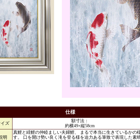
仕様
額寸法：
サイズ
約横49×縦58cm
真鯉と緋鯉の仲睦ましい夫婦鯉、 まるで本当に生きているかの
説明
す。 口を開け勢い良く滝を登る様を迫力ある筆致で表現した素