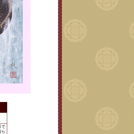
様で
晴ら