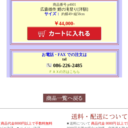
商品番号 p4601
広森雄作 鯉の滝登り[洋額]
サイズ：
約横49×縦58cm
￥44,000-
お電話・FAX での注文は
tel
086-226-2485
ＦＡＸの方はこちら
（
商品代金8000円以上で手数料無料
■ 送料について
商品代金 8000円 以上