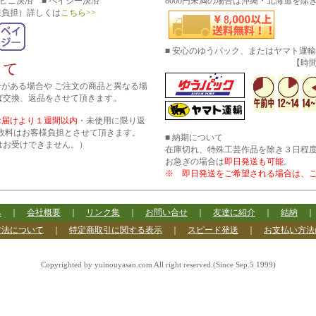
コンビニ決済 ■ ペイジー決済
8000円未満の場合は沖縄・北海道を除き
様負担）詳しくは
こちら>>
■ 安心のゆうパック、またはヤマト運
【時間帯指
分がある場合や ご注文の商品と異なる場
ば交換、返品をさせて頂きます。
お届けより１週間以内
・未使用に限り返
数料はお客様負担とさせて頂きます。
■ 納期について
はお受けできません。）
在庫切れ、特殊工芸作品を除き３日程
お急ぎの場合は
即日発送も可能
。
※ 即日発送をご希望される場合は、
へ
｜
会社概要
｜
リンク集
｜
お問い合せ
｜
友達に紹介
｜
結納
方法について
｜
特定商取引に関する表示
｜
スピード発送
｜
お支払い方法
Copyrighted by yuinouyasan.com All right reserved.(Since Sep.5 1999)