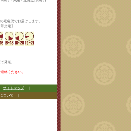
700円（沖縄・北海道1200円）
輸の宅急便でお届けします。
定】
度で発送。
ご連絡ください。
｜
サイトマップ
｜
について
｜