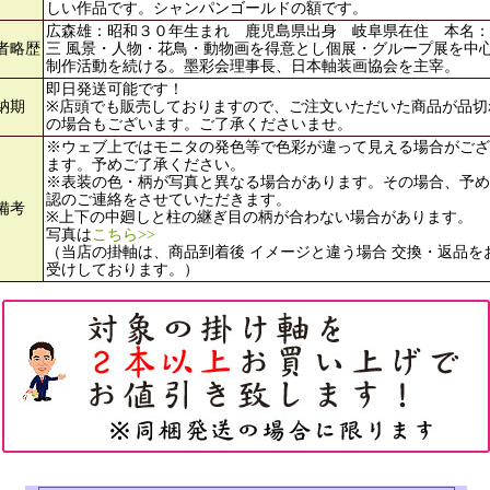
しい作品です。シャンパンゴールドの額です。
広森雄：昭和３０年生まれ 鹿児島県出身 岐阜県在住 本名：
者略歴
三 風景・人物・花鳥・動物画を得意とし個展・グループ展を中
制作活動を続ける。墨彩会理事長、日本軸装画協会を主宰。
即日発送可能です！
納期
※店頭でも販売しておりますので、ご注文いただいた商品が品切
の場合もございます。ご了承くださいませ。
※ウェブ上ではモニタの発色等で色彩が違って見える場合がござ
ます。予めご了承ください。
※表装の色・柄が写真と異なる場合があります。その場合、予め
認のご連絡をさせていただきます。
備考
※上下の中廻しと柱の継ぎ目の柄が合わない場合があります。
写真は
こちら>>
（当店の掛軸は、商品到着後 イメージと違う場合 交換・返品を
受けしております。）