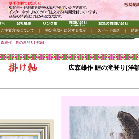
｜
ご注文方法について
｜
特定商取引に関する表示
｜
スピード発送
｜
結納
広森雄作 鯉の滝登り[洋額]
広森雄作 鯉の滝登り[洋額