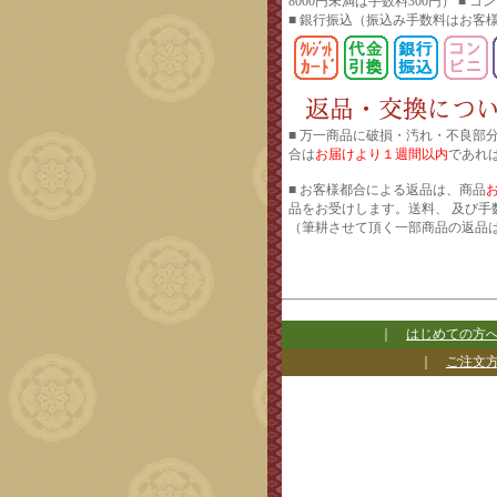
8000円未満は手数料300円） ■ 
■ 銀行振込
（振込み手数料はお客
■ 万一商品に破損・汚れ・不良部
合は
お届けより１週間以内
であれ
■ お客様都合による返品は、商品
品をお受けします。送料、 及び手
（筆耕させて頂く一部商品の返品
｜
はじめての方
｜
ご注文