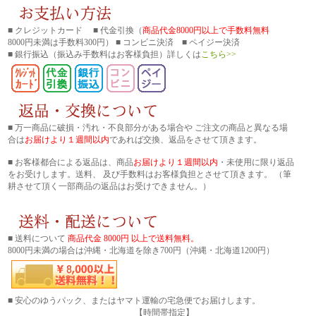
■ クレジットカード ■ 代金引換（
商品代金8000円以上で手数料無料
8000円未満は手数料300円） ■ コンビニ決済 ■ ペイジー決済
■ 銀行振込
（振込み手数料はお客様負担）詳しくは
こちら>>
■ 万一商品に破損・汚れ・不良部分がある場合や ご注文の商品と異なる場
合は
お届けより１週間以内
であれば交換、返品をさせて頂きます。
■ お客様都合による返品は、商品
お届けより１週間以内
・未使用に限り返品
をお受けします。送料、 及び手数料はお客様負担とさせて頂きます。 （筆
耕させて頂く一部商品の返品はお受けできません。）
■ 送料について
商品代金 8000円 以上で送料無料。
8000円未満の場合は沖縄・北海道を除き700円（沖縄・北海道1200円）
■ 安心のゆうパック、またはヤマト運輸の宅急便でお届けします。
【時間帯指定】