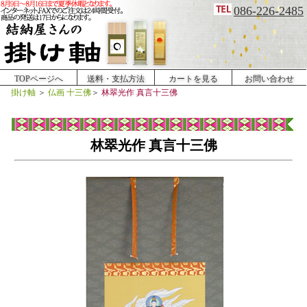
086-226-2485
TOPページへ
送料・支払方法
カートを見る
お問い合わせ
掛け軸
＞
仏画 十三佛
＞
林翠光作 真言十三佛
林翠光作 真言十三佛