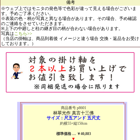
備考
※ウェブ上ではモニタの発色等で色彩が違って見える場合がございま
す。予めご了承ください。
※表装の色・柄が写真と異なる場合があります。その場合、予め確認
のご連絡をさせていただきます。
※上下の中廻しと柱の継ぎ目の柄が合わない場合があります。
写真は
こちら>>
（当店の掛軸は、商品到着後 イメージと違う場合 交換・返品をお受け
しております。）
商品番号 p8601
林翠光作 真言十三佛
サイズ：尺五アンド 五尺丈
約横55×縦150cm
標準価格 … ￥40,883
▼