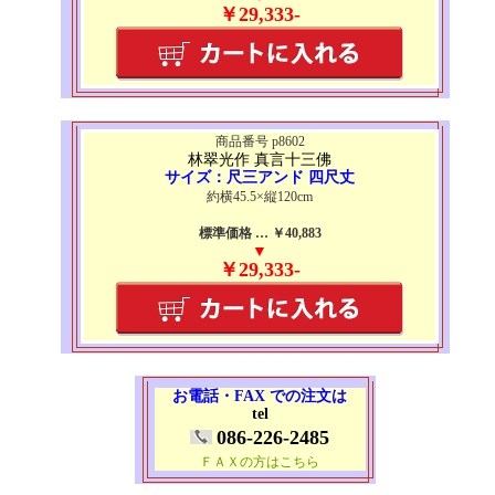
￥29,333-
商品番号 p8602
林翠光作 真言十三佛
サイズ：尺三アンド 四尺丈
約横45.5×縦120cm
標準価格 … ￥40,883
▼
￥29,333-
お電話・FAX での注文は
tel
086-226-2485
ＦＡＸの方はこちら