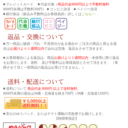
■ クレジットカード ■ 代金引換（
商品代金8000円以上で手数料無料
8000円未満は手数料300円） ■ コンビニ決済 ■ ペイジー決済
■ 銀行振込
（振込み手数料はお客様負担）詳しくは
こちら>>
■ 万一商品に破損・汚れ・不良部分がある場合や ご注文の商品と異なる場
合は
お届けより１週間以内
であれば交換、返品をさせて頂きます。
■ お客様都合による返品は、商品
お届けより１週間以内
・未使用に限り返品
をお受けします。送料、 及び手数料はお客様負担とさせて頂きます。 （筆
耕させて頂く一部商品の返品はお受けできません。）
■ 送料について
商品代金 8000円 以上で送料無料。
8000円未満の場合は沖縄・北海道を除き700円（沖縄・北海道1200円）
■ 安心のゆうパック、またはヤマト運輸の宅急便でお届けします。
【時間帯指定】