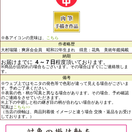
※各アイコンの意味は、
こちら
作者略歴
大村瑞陽：爽床会会員 昭和22年生まれ 得意：花鳥 美術年鑑掲載
納期
お届けまでに
４～７日
程度頂いております。
※商品が品切れの場合もございます。その場合はすぐにご連絡致しま
す。
備考
※ウェブ上ではモニタの発色等で色彩が違って見える場合がございま
す。予めご了承ください。
※表装の色・柄が写真と異なる場合があります。その場合、予め確認
のご連絡をさせていただきます。
※上下の中廻しと柱の継ぎ目の柄が合わない場合があります。
写真は
こちら>>
（当店の掛軸は、商品到着後 イメージと違う場合 交換・返品をお受け
しております。）