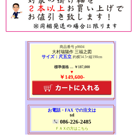
商品番号 p9604
大村瑞陽作 三福之図
サイズ：尺五立
約横54.5×縦190cm
標準価格 … ￥187,000
▼
￥149,600-
お電話・FAX での注文は
tel
086-226-2485
ＦＡＸの方はこちら