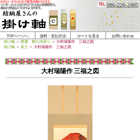
086-226-2485
TOPページへ
送料・支払方法
カートを見る
お問い合わせ
掛け軸
＞
開運・鯉の滝登り
＞
大村瑞陽作 三福之図
掛け軸
＞
富士
＞
大村瑞陽作 三福之図
大村瑞陽作 三福之図