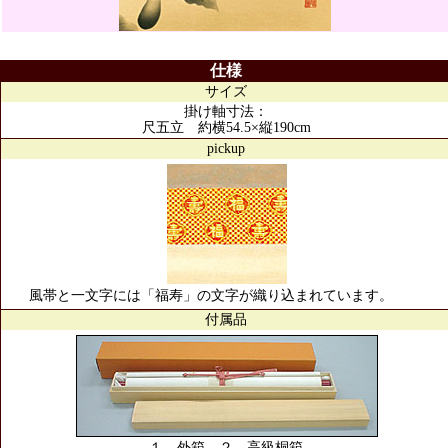
仕様
サイズ
掛け軸寸法：
尺五立 約横54.5×縦190cm
pickup
風帯と一文字には「福寿」の文字が織り込まれています。
付属品
１．外箱 ２．高級桐箱