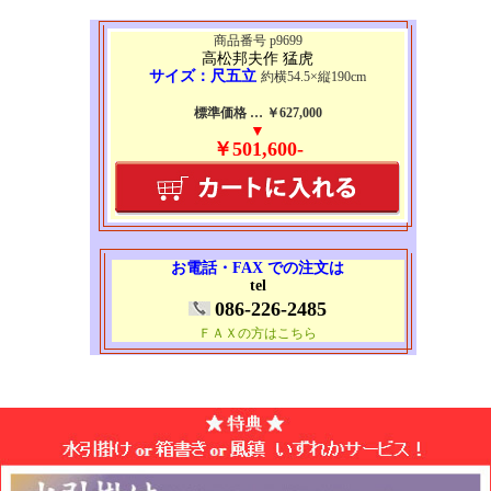
商品番号 p9699
高松邦夫作 猛虎
サイズ：尺五立
約横54.5×縦190cm
標準価格 … ￥627,000
▼
￥501,600-
お電話・FAX での注文は
tel
086-226-2485
ＦＡＸの方はこちら