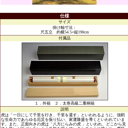
仕様
サイズ
掛け軸寸法：
尺五立 約横54.5×縦190cm
付属品
１．外箱 ２．太巻高級二重桐箱
説明
虎は「一日にして千里を行き、千里を還す」といわれるように、強靭
な生命力であらゆる厄災を振り払い、家運隆盛を導くといわれていま
す。また、正面向きの虎は「八方にらみの虎 」といわれ、どこから見