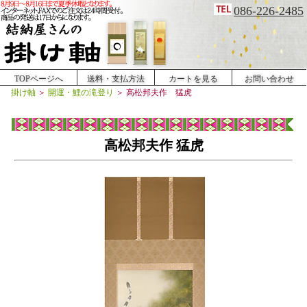
086-226-2485
TOPページへ
送料・支払方法
カートを見る
お問い合わせ
掛け軸
＞
開運・鯉の滝登り
＞
高松邦夫作 猛虎
高松邦夫作 猛虎