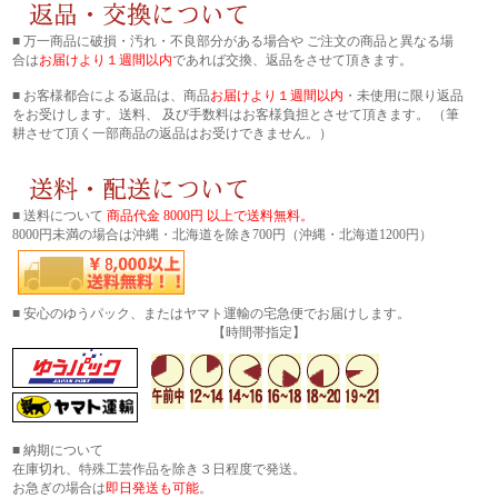
■ 万一商品に破損・汚れ・不良部分がある場合や ご注文の商品と異なる場
合は
お届けより１週間以内
であれば交換、返品をさせて頂きます。
■ お客様都合による返品は、商品
お届けより１週間以内
・未使用に限り返品
をお受けします。送料、 及び手数料はお客様負担とさせて頂きます。 （筆
耕させて頂く一部商品の返品はお受けできません。）
■ 送料について
商品代金 8000円 以上で送料無料。
8000円未満の場合は沖縄・北海道を除き700円（沖縄・北海道1200円）
■ 安心のゆうパック、またはヤマト運輸の宅急便でお届けします。
【時間帯指定】
■ 納期について
在庫切れ、特殊工芸作品を除き３日程度で発送。
お急ぎの場合は
即日発送も可能
。