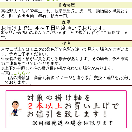
作者略歴
高松邦夫：昭和32年生まれ。岐阜県出身。虎・龍・動物画を得意とす
る。師…森田玉仙、翠石、頼石一門。
納期
お届けまでに
４～７日
程度頂いております。
※商品が品切れの場合もございます。その場合はすぐにご連絡致しま
す。
備考
※ウェブ上ではモニタの発色等で色彩が違って見える場合がございま
す。予めご了承ください。
※表装の色・柄が写真と異なる場合があります。その場合、予め確認
のご連絡をさせていただきます。
※上下の中廻しと柱の継ぎ目の柄が合わない場合があります。
写真は
こちら>>
（当店の掛軸は、商品到着後 イメージと違う場合 交換・返品をお受け
しております。）