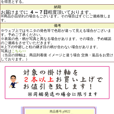
を得意とする。
納期
お届けまでに
４～７日
程度頂いております。
※商品が品切れの場合もございます。その場合はすぐにご連絡致しま
す。
備考
※ウェブ上ではモニタの発色等で色彩が違って見える場合がございま
す。予めご了承ください。
※表装の色・柄が写真と異なる場合があります。その場合、予め確認
のご連絡をさせていただきます。
※上下の中廻しと柱の継ぎ目の柄が合わない場合があります。
写真は
こちら>>
（当店の掛軸は、商品到着後 イメージと違う場合 交換・返品をお受け
しております。）
商品番号 p9822