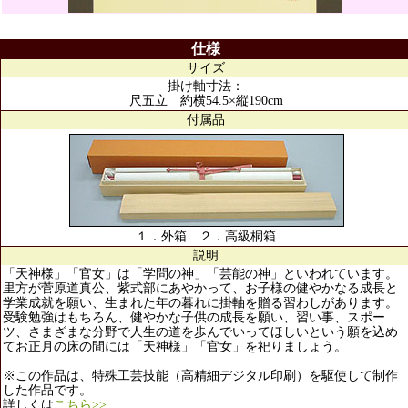
仕様
サイズ
掛け軸寸法：
尺五立 約横54.5×縦190cm
付属品
１．外箱 ２．高級桐箱
説明
「天神様」「官女」は「学問の神」「芸能の神」といわれています。
里方が菅原道真公、紫式部にあやかって、お子様の健やかなる成長と
学業成就を願い、生まれた年の暮れに掛軸を贈る習わしがあります。
受験勉強はもちろん、健やかな子供の成長を願い、習い事、スポー
ツ、さまざまな分野で人生の道を歩んでいってほしいという願を込め
てお正月の床の間には「天神様」「官女」を祀りましょう。
※この作品は、特殊工芸技能（高精細デジタル印刷）を駆使して制作
した作品です。
詳しくは
こちら>>