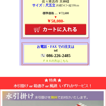
佐々将吉作 天神様
サイズ：尺五立
約横54.5×縦190cm
標準価格 … ￥72,600
▼
￥58,080-
お電話・FAX での注文は
tel
086-226-2485
ＦＡＸの方はこちら