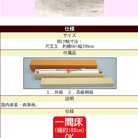
仕様
サイズ
掛け軸寸法：
尺五立 約横60×縦190cm
付属品
１．外箱 ２．高級桐箱
説明
国内表装・肉筆画。
仕様