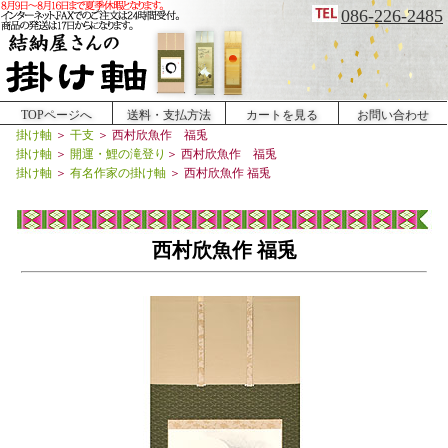
086-226-2485
TOPページへ
送料・支払方法
カートを見る
お問い合わせ
掛け軸
＞
干支
＞
西村欣魚作 福兎
掛け軸
＞
開運・鯉の滝登り
＞
西村欣魚作 福兎
掛け軸
＞
有名作家の掛け軸
＞ 西村欣魚作 福兎
西村欣魚作 福兎