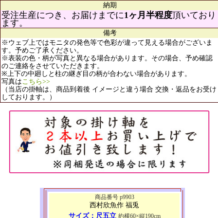
納期
受注生産につき、お届けまでに
1ヶ月半程度
頂いており
ます。
備考
※ウェブ上ではモニタの発色等で色彩が違って見える場合がございま
す。予めご了承ください。
※表装の色・柄が写真と異なる場合があります。その場合、予め確認
のご連絡をさせていただきます。
※上下の中廻しと柱の継ぎ目の柄が合わない場合があります。
写真は
こちら>>
（当店の掛軸は、商品到着後 イメージと違う場合 交換・返品をお受け
しております。）
商品番号 p9903
西村欣魚作 福兎
サイズ：尺五立
約横60×縦190cm