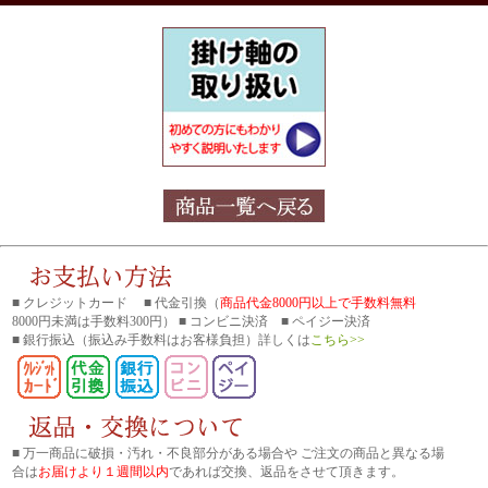
■ クレジットカード ■ 代金引換（
商品代金8000円以上で手数料無料
8000円未満は手数料300円） ■ コンビニ決済 ■ ペイジー決済
■ 銀行振込
（振込み手数料はお客様負担）詳しくは
こちら>>
■ 万一商品に破損・汚れ・不良部分がある場合や ご注文の商品と異なる場
合は
お届けより１週間以内
であれば交換、返品をさせて頂きます。