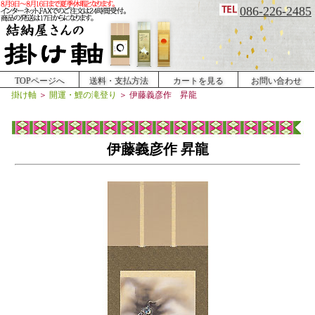
086-226-2485
TOPページへ
送料・支払方法
カートを見る
お問い合わせ
掛け軸
＞
開運・鯉の滝登り
＞
伊藤義彦作 昇龍
伊藤義彦作 昇龍