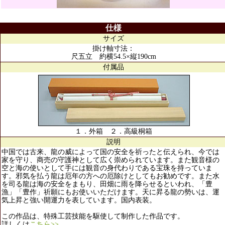
仕様
サイズ
掛け軸寸法：
尺五立 約横54.5×縦190cm
付属品
１．外箱 ２．高級桐箱
説明
中国では古来、龍の威によって国の安全を祈ったと伝えられ、今では
家を守り、商売の守護神として広く崇められています。また観音様の
空と海の使いとして手には観音の身代わりである宝珠を持っていま
す。邪気を払う龍は厄年の方への厄除けとしてもお勧めです。また水
を司る龍は海の安全をまもり、田畑に雨を降らせるといわれ、「豊
漁」「豊作」祈願にもお使いいただけます。天に昇る龍の勢いは、運
気上昇と強い開運力を表しています。国内表装。
この作品は、特殊工芸技能を駆使して制作した作品です。
詳しくは
こちら>>