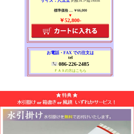
サイズ：尺五立
約横54.5×縦190cm
標準価格 … ￥66,000
▼
￥52,800-
お電話・FAX での注文は
tel
086-226-2485
ＦＡＸの方はこちら