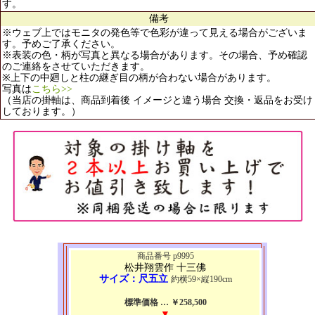
す。
備考
※ウェブ上ではモニタの発色等で色彩が違って見える場合がございま
す。予めご了承ください。
※表装の色・柄が写真と異なる場合があります。その場合、予め確認
のご連絡をさせていただきます。
※上下の中廻しと柱の継ぎ目の柄が合わない場合があります。
写真は
こちら>>
（当店の掛軸は、商品到着後 イメージと違う場合 交換・返品をお受け
しております。）
商品番号 p9995
松井翔雲作 十三佛
サイズ：尺五立
約横59×縦190cm
標準価格 … ￥258,500
▼