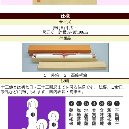
仕様
サイズ
掛け軸寸法：
尺五立 約横59×縦190cm
付属品
１．外箱 ２．高級桐箱
説明
十三佛とは初七日～三十三回忌までを司る仏様です。 法要、ご命日、
祭礼などに掛けられます。国内表装・肉筆画。