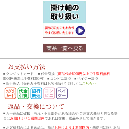
■ クレジットカード ■ 代金引換（
商品代金8000円以上で手数料無料
8000円未満は手数料300円） ■ コンビニ決済 ■ ペイジー決済
■ 銀行振込
（振込み手数料はお客様負担）詳しくは
こちら>>
■ 万一商品に破損・汚れ・不良部分がある場合や ご注文の商品と異なる場
合は
お届けより１週間以内
であれば交換、返品をさせて頂きます。
■ お客様都合による返品は、商品
お届けより１週間以内
・未使用に限り返品