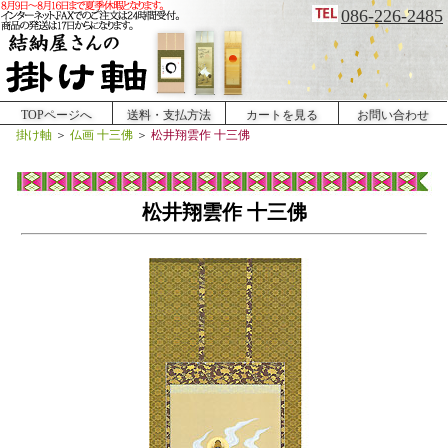
086-226-2485
TOPページへ
送料・支払方法
カートを見る
お問い合わせ
掛け軸
＞
仏画 十三佛
＞
松井翔雲作 十三佛
松井翔雲作 十三佛