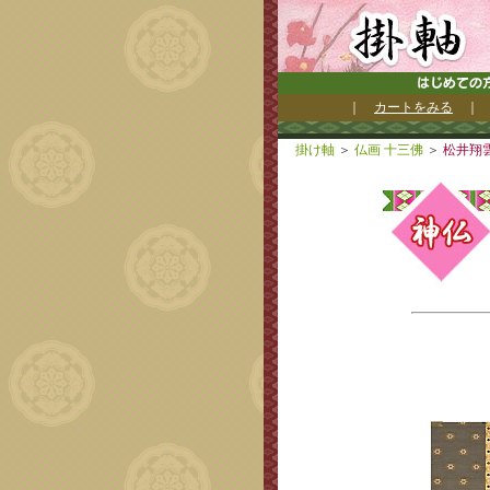
｜
カートをみる
掛け軸
＞
仏画 十三佛
＞
松井翔雲