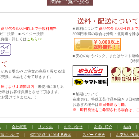
（
商品代金8000円以上で手数料無料
■ 送料について
商品代金 8000円 以上
コンビニ決済 ■ ペイジー決済
8000円未満の場合は沖縄・北海道を除き
様負担）詳しくは
こちら>>
■ 安心のゆうパック、またはヤマト運
【時間帯指
分がある場合や ご注文の商品と異なる場
ば交換、返品をさせて頂きます。
お届けより１週間以内
・未使用に限り返
数料はお客様負担とさせて頂きます。
■ 納期について
はお受けできません。）
在庫切れ、特殊工芸作品を除き３日程
お急ぎの場合は
即日発送も可能
。
※ 即日発送をご希望される場合は、
へ
｜
会社概要
｜
リンク集
｜
お問い合せ
｜
友達に紹介
｜
結納
方法について
｜
特定商取引に関する表示
｜
スピード発送
｜
お支払い方法