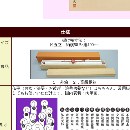
仕様
掛け軸寸法：
サイズ
尺五立 約横58.5×縦190cm
付属品
１．外箱 ２．高級桐箱
仏事（お盆・法要・お彼岸・追善供養など）はもちろん、常用掛
してもお使いいただけます。国内表装・肉筆画。
説明