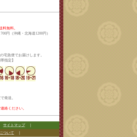
で送料無料。
700円（沖縄・北海道1200円）
輸の宅急便でお届けします。
定】
度で発送。
ご連絡ください。
｜
サイトマップ
｜
について
｜