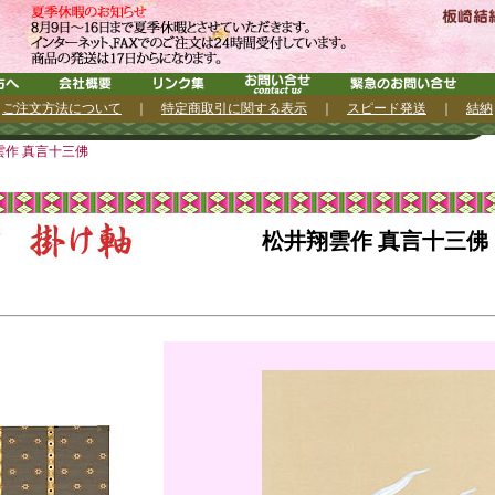
｜
ご注文方法について
｜
特定商取引に関する表示
｜
スピード発送
｜
結納
作 真言十三佛
松井翔雲作 真言十三佛