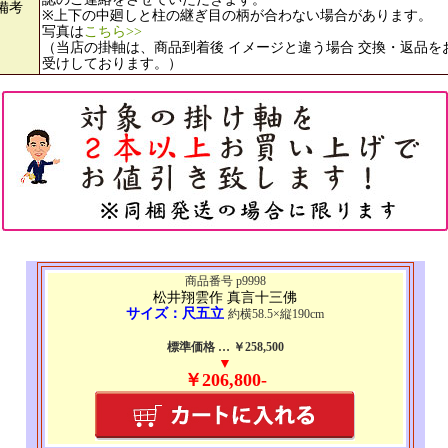
備考
※上下の中廻しと柱の継ぎ目の柄が合わない場合があります。
写真は
こちら>>
（当店の掛軸は、商品到着後 イメージと違う場合 交換・返品を
受けしております。）
商品番号 p9998
松井翔雲作 真言十三佛
サイズ：尺五立
約横58.5×縦190cm
標準価格 … ￥258,500
▼
￥206,800-