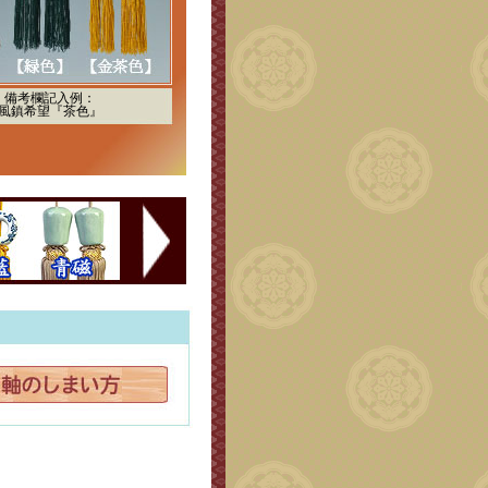
備考欄記入例：
風鎮希望『茶色』