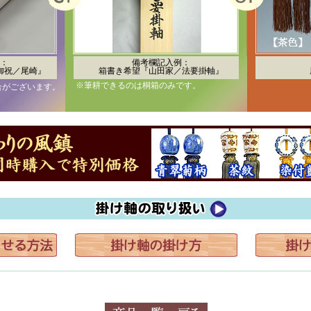
：
備考欄記入例：
御祝／尾崎』
箱書き希望『山田家／法要掛軸』
※筆耕できるのは桐箱のみです。
合がございます。