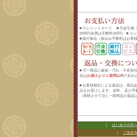
■ クレジットカード ■ 代金引換
8000円未満は手数料300円） ■ 
■ 銀行振込
（振込み手数料はお客
■ 万一商品に破損・汚れ・不良部
合は
お届けより１週間以内
であれ
■ お客様都合による返品は、商品
品をお受けします。送料、 及び手
（筆耕させて頂く一部商品の返品
｜
はじめての方
｜
ご注文