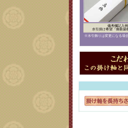
備考欄記入例
水引掛け希望『御新築
※水引飾りは変更になる場