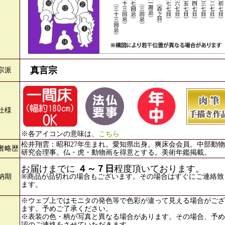
真言宗
宗派
仕様
※各アイコンの意味は、
こちら
松井翔雲：昭和27年生まれ。愛知県出身。爽床会会員。中部動
者略歴
研究会理事。仏・虎・動物画を得意とする。美術年鑑掲載。
お届けまでに
４～７日
程度頂いております。
納期
※商品が品切れの場合もございます。その場合はすぐにご連絡致
ます。
※ウェブ上ではモニタの発色等で色彩が違って見える場合がござ
ます。予めご了承ください。
※表装の色・柄が写真と異なる場合があります。その場合、予め
認のご連絡をさせていただきます。