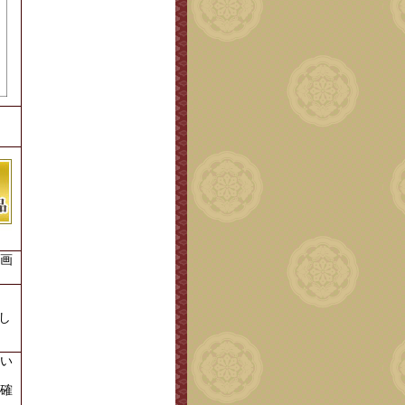
物画
し
い
確