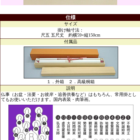
仕様
サイズ
掛け軸寸法：
尺五 五尺丈 約横59×縦150cm
付属品
１．外箱 ２．高級桐箱
説明
仏事（お盆・法要・お彼岸・追善供養など）はもちろん、常用掛とし
てもお使いいただけます。国内表装・肉筆画。