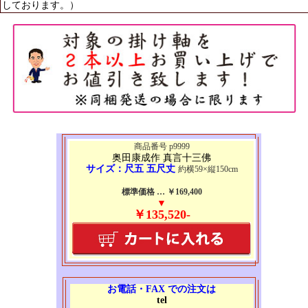
しております。）
商品番号 p9999
奥田康成作 真言十三佛
サイズ：尺五 五尺丈
約横59×縦150cm
標準価格 … ￥169,400
▼
￥135,520-
お電話・FAX での注文は
tel