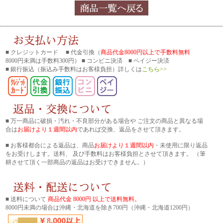
■ クレジットカード ■ 代金引換（
商品代金8000円以上で手数料無料
8000円未満は手数料300円） ■ コンビニ決済 ■ ペイジー決済
■ 銀行振込
（振込み手数料はお客様負担）詳しくは
こちら>>
■ 万一商品に破損・汚れ・不良部分がある場合や ご注文の商品と異なる場
合は
お届けより１週間以内
であれば交換、返品をさせて頂きます。
■ お客様都合による返品は、商品
お届けより１週間以内
・未使用に限り返品
をお受けします。送料、 及び手数料はお客様負担とさせて頂きます。 （筆
耕させて頂く一部商品の返品はお受けできません。）
■ 送料について
商品代金 8000円 以上で送料無料。
8000円未満の場合は沖縄・北海道を除き700円（沖縄・北海道1200円）