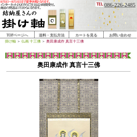
086-226-2485
TOPページへ
送料・支払方法
カートを見る
お問い合わせ
掛け軸
＞
仏画 十三佛
＞
奥田康成作 真言十三佛
奥田康成作 真言十三佛