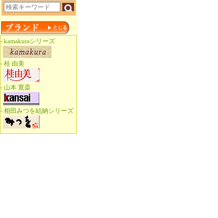
- kamakuraシリーズ
- 桂 由美
- 山本 寛斎
- 相田みつを結納シリーズ