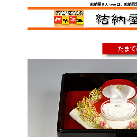
結納屋さん.com は、結納
たまて