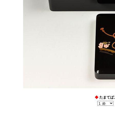
◆
たまてば