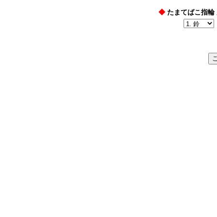
◆
たまてばこ指輪