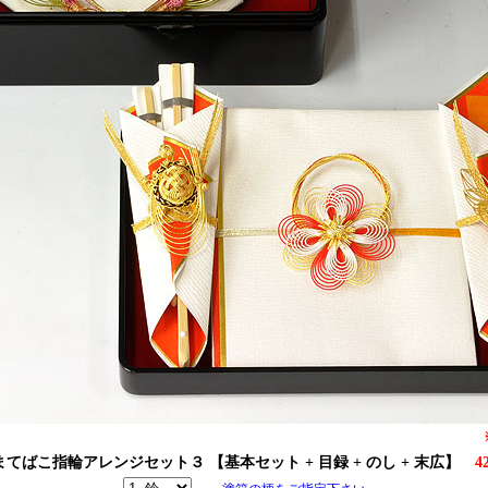
まてばこ指輪アレンジセット３ 【基本セット + 目録 + のし + 末広】
4