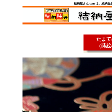
結納屋さん.com は、結納
たまて
（蒔絵