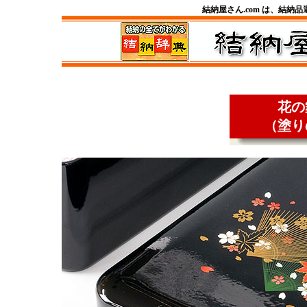
結納屋さん.com は、結納
花の
（塗り