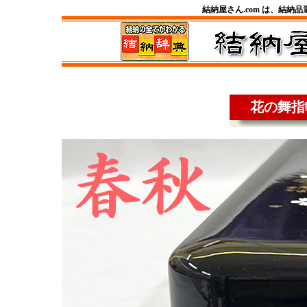
結納屋さん.com は、結納
花の舞指