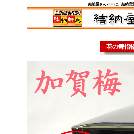
結納屋さん.com は、結納
花の舞指