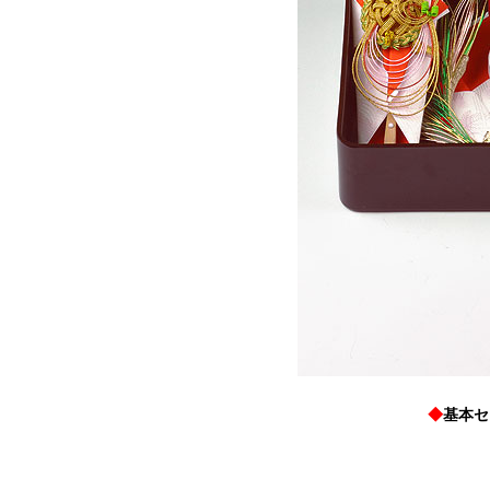
◆
基本セ