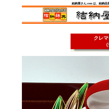
結納屋さん.com は、結納
クレマ
（