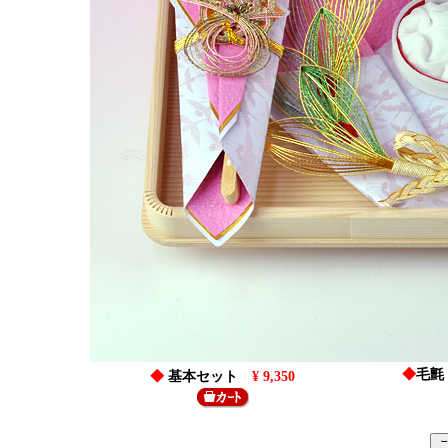
◆
毛氈
◆
基本セット
¥
9,350