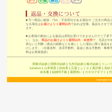
■ 万一商品に破損・汚れ・不良部分がある場合や ご注文の商品
なる場合は
お届けより１週間以内
であれば交換、返品をさせて
ます。
■ お客様の都合による返品は原則お受けできませんのでご了承
い。 なお、
商品のお届けより１週間以内・未使用
で、当店がや
得ないと判断（過去の経験などを基に）した場合に限り返品を
けします。（往復送料、決済手数料、返金に係る手数料・事務
料はお客様負担）
関東式結納
｜
関西式結納
｜
九州式結納
｜
略式結納
｜
コンパ
kamakura
｜
山本寛斎
｜
桂由美
｜
広蓋
｜
ふくさ
｜
風呂敷
｜
高砂
命名書
｜
結納羽子板
｜
還暦祝い
｜
カタログギフト
｜
代
Copyrighted by 