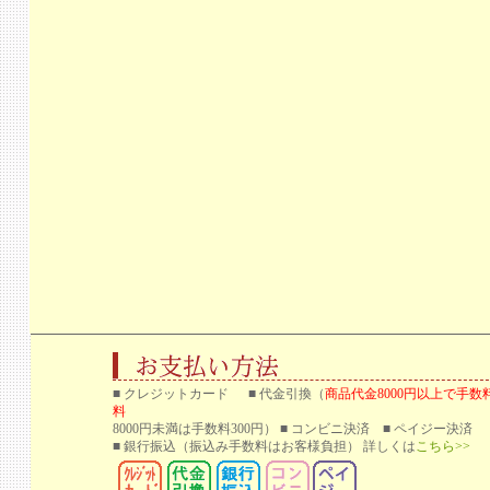
■ クレジットカード ■ 代金引換（
商品代金8000円以上で手数
料
8000円未満は手数料300円） ■ コンビニ決済 ■ ペイジー決済
■ 銀行振込
（振込み手数料はお客様負担） 詳しくは
こちら>>