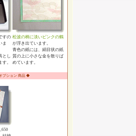
ですの
松波の柄に淡いピンクの鶴
いま
が浮き出ています。
青色の紙には、絹目状の紙
具とし
質の上に小さな金を散りば
ます。
めています。
 オプション 商品 ◆
650
、結納