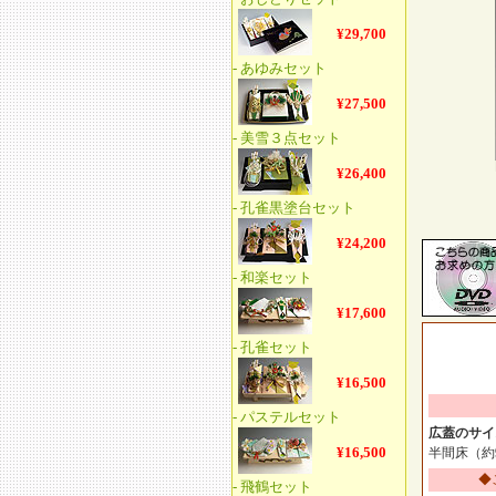
広蓋のサイ
半間床（約
◆