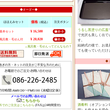
◆オーダー◆
ほほえみセット
価格
注文ボタン
（税込）
うるし黒塗りの広蓋
¥ 16,500
基本セット
で光沢も美しく出て
¥ 20,020
風呂敷・毛せん付
す。
結納式の後で、お道
→風呂敷・毛せんってどんなもの？
ても使っていただけ
◆
急ぎの方・ネットの注文がご不安な方のために
メールでのお問い合わせは
こちらから
酒肴料
（オプション1,
AXでのご注文はこちらから
(FAXは24時間受付)
円）を包まれる場合