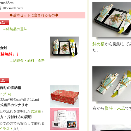
cm×65cm
 105cm×105cm
◆基本セットに含まれるもの◆
→結納品の意味
斜め横
から撮影して
金封
た。
納金・酒料・肴料
飾りの収納箱
イプ14）
cm×横45cm×高さ12cm)
式当日のシナリオ
右から
熨斗・末広
で
や流れを説明した
式次第
）
方・片付け方の説明
ての方でも安心して飾れる
イラスト
入り）