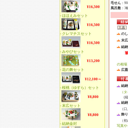
毛せん
：90
風呂敷
：3幅
のし
末広
結納
→結
の相場
広蓋
結納
（タ
(縦33
結納
（口上
飾り
（初め
写真や