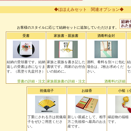
◆ほほえみセット 関連オプション◆
お客様のスタイルに応じて結納セットに追加していただけます。
受書
家族書・親族書
酒肴料金封
結納の受領書です。結納
家族と親族を書き記した
酒料、肴料を別々に包む
結
返しの受書は赤になりま
書状です。両家のお付合
場合は、2枚お求めくだ
も
す。（黒塗り丸盆付き）
いの始めに。
さい。
で
受書の詳細・注文
家族親族書の詳細・注文
酒肴料の詳細
祝儀扇子
お線香
小槌（
丁重にされる方は祝儀扇
新しい親戚として、相手
縁起物の福槌
子をぜひご用意くださ
方ご先祖様へ最高のお土
です。
い。
産です。