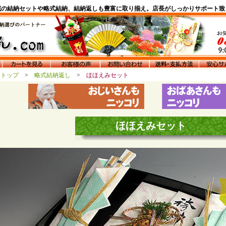
域の結納セットや略式結納、結納返しも豊富に取り揃え。店長がしっかりサポート致
んトップ
>
略式結納返し
>
ほほえみセット
ほほえみセット