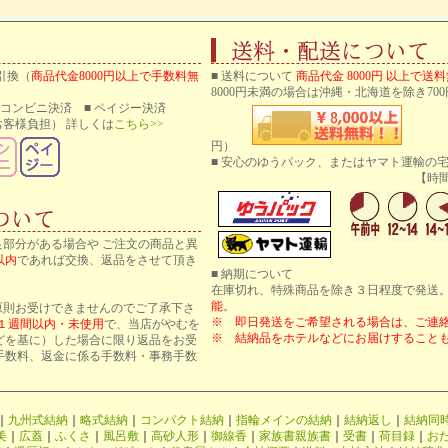
引換（
商品代金8000円以上で手数料無
■ 送料について
商品代金 8000円 以上で送
8000円未満の場合は沖縄・北海道を除き700
 ■ コンビニ決済 ■ ペイジー決済
客様負担） 詳しくは
こちら>>
円）
■ 安心のゆうパック、またはヤマト運輸の
【時間帯指
良部分がある場合や ご注文の商品と異
以内
であれば交換、返品をさせて頂き
■ 納期について
在庫切れ、特殊商品を除き３日程度で発送
能
。
原則お受けできませんのでご了承下さ
※ 即日発送をご希望される場合は、ご連
１週間以内・未使用
で、当店がやむを
※ 結納品をホテルなどにお届けすること
どを基に）した場合に限り返品をお受
手数料、返金に係る手数料・事務手数
｜
九州式結納
｜
略式結納
｜
コンパクト結納
｜
指輪メインの結納
｜
結納返し
｜
結納同
美
｜
広蓋
｜
ふくさ
｜
風呂敷
｜
高砂人形
｜
御線香
｜
家族書親族書
｜
受書
｜
荷目録
｜
お