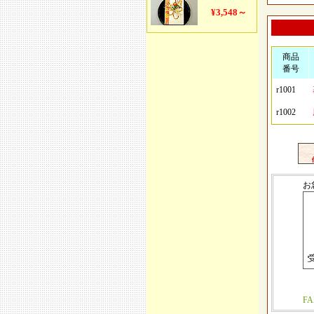
商品
番号
r1001
r1002
お
F