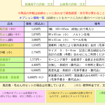
祝儀扇子の詳細・注文
お線香の詳細・注文
※商品の外観は結納セットに合わせて紙色紙質・水引等が変わること
オプション価格一覧
（結納セットをカートに入れた後のページから
品名
価格 （税込み）
備考
風呂敷
<※1>
1,650円
3幅 105×105cm 紺地に白で寿入り
毛せん
(緑) <※1>
1,870円
90 x 65 cm （小） メルトン生地
毛せん
(緑)
3,080円
90 x 65 cm （小） ウール生地
酒肴料金封
1,650円
酒肴料（地方により家内喜多留）金封（毛筆
サイズ ５．５×９cm 記念に残る縁起も
小槌（小）
2,750円
合計の点数（奇数）合わせにもご利用くださ
祝儀扇子
1,573円～
モーニング扇子・金銀扇子・金銀まき絵房付
目録
4,400円
台無し・表紙付（書代込） ※袴料と重ねて
受書
6,600円
黒塗丸盆・表紙付（毛筆手書き・書代込）
家族書のみ3,300円・親族書のみ4,400円 <※2
家族書・親族書
6,600円<※2>
（毛筆手書き・書代込み）
1） 風呂敷・毛せん付セットの場合は付属しています。 （※2）標準料金です。
この色のオプションは必需品です。
この色のオプションは結納の品数を増やす
ご用
お持ちでない場合、ぜひご用意いください
ものです。お好きにチョイスできます。