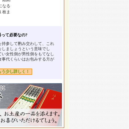
になる
１枚ま
料って必要なの?
を持参して酌み交わして、これ
をしましょうという意味でし
てい女性側が男性側をもてなし
食事代くらいはお包みする方が
もう少し詳しく！