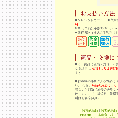
■ クレジットカード ■ 代金
料
8000円未満は手数料300円）
■ 銀行振込
（振込み手数料はお
■ 万一商品に破損・汚れ・不
なる場合は
お届けより１週間
ます。
■ お客様の都合による返品は
い。 なお、
商品のお届けより
得ないと判断（過去の経験な
けします。（往復送料、決済
料はお客様負担）
関東式結納
｜
関西式結納
kamakura
｜
山本寛斎
｜
桂由