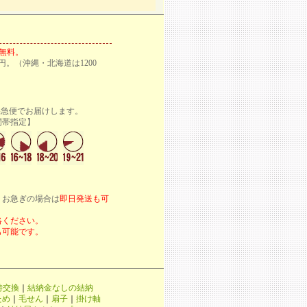
料無料。
円。（沖縄・北海道は1200
宅急便でお届けします。
定】
。お急ぎの場合は
即日発送も可
絡ください。
も可能です。
時交換
｜
結納金なしの結納
ため
｜
毛せん
｜
扇子
｜
掛け軸