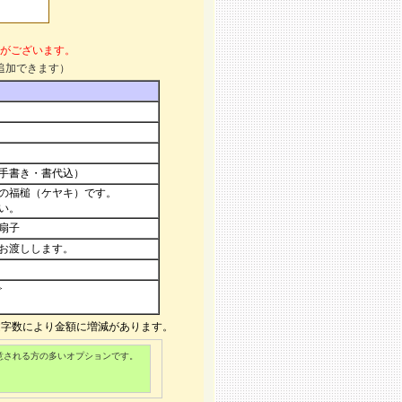
がございます。
追加できます）
手書き・書代込）
のの福槌（ケヤキ）です。
い。
扇子
お渡しします。
>
文字数により金額に増減があります。
意される方の多いオプションです。