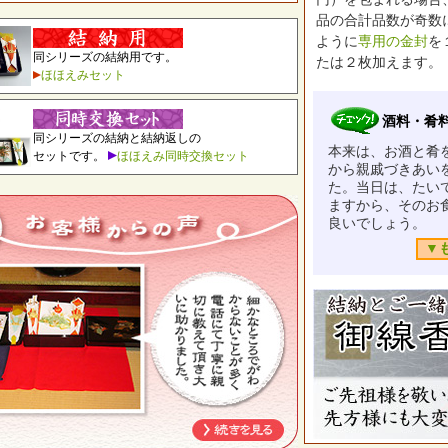
品の合計品数が奇数
ように
専用の金封
を
同シリーズの結納用です。
たは２枚加えます。
ほほえみセット
酒料・肴
同シリーズの結納と結納返しの
本来は、お酒と肴
セットです。
ほほえみ同時交換セット
から親戚づきあい
た。当日は、たい
ますから、そのお
良いでしょう。
▼