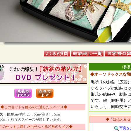
ほほ
◆オーソドックスな和
黒塗りのお盆（広蓋
するタイプの結納セ
形式の結納や、結納
です。鶴（結納用）
いらしく、同時交換
◆このセットを飾るのに適したスペース◆
ズ：
幅39cm×奥行28．5cm×高さ4．5cm
◆「ほほえみセ
90cm）程度のスペースが適しています。
このセットに適した毛せん・風呂敷のサイズ◆
写真を