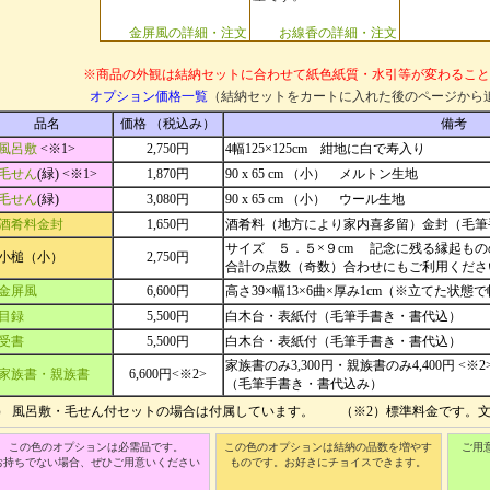
金屏風の詳細・注文
お線香の詳細・注文
※商品の外観は結納セットに合わせて紙色紙質・水引等が変わること
オプション価格一覧
（結納セットをカートに入れた後のページから
品名
価格 （税込み）
備考
風呂敷
<※1>
2,750円
4幅125×125cm 紺地に白で寿入り
毛せん
(緑) <※1>
1,870円
90 x 65 cm （小） メルトン生地
毛せん
(緑)
3,080円
90 x 65 cm （小） ウール生地
酒肴料金封
1,650円
酒肴料（地方により家内喜多留）金封（毛筆
サイズ ５．５×９cm 記念に残る縁起も
小槌（小）
2,750円
合計の点数（奇数）合わせにもご利用くださ
金屏風
6,600円
高さ39×幅13×6曲×厚み1cm（※立てた状態で
目録
5,500円
白木台・表紙付（毛筆手書き・書代込）
受書
5,500円
白木台・表紙付（毛筆手書き・書代込）
家族書のみ3,300円・親族書のみ4,400円 <※2
家族書・親族書
6,600円<※2>
（毛筆手書き・書代込み）
1） 風呂敷・毛せん付セットの場合は付属しています。 （※2）標準料金です。
この色のオプションは必需品です。
この色のオプションは結納の品数を増やす
ご用
お持ちでない場合、ぜひご用意いください
ものです。お好きにチョイスできます。