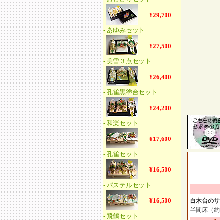
白木台のサ
半間床（約