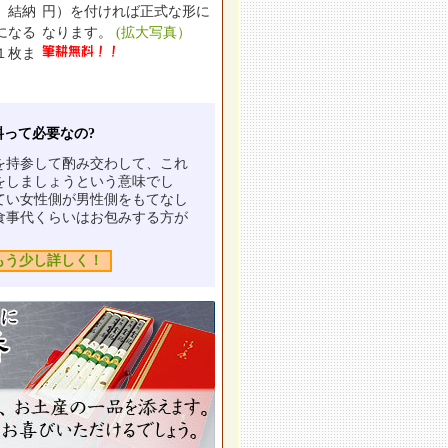
、結納
円）を付ければ正式な形に
になる
なります。
(拡大写真）
１枚ま
料って必要なの?
を持参して酌み交わして、これ
をしましょうという意味でし
てい女性側が男性側をもてなし
食事代くらいはお包みする方が
もう少し詳しく！