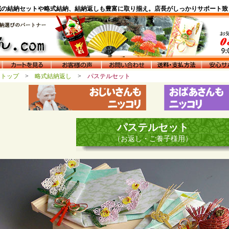
域の結納セットや略式結納、結納返しも豊富に取り揃え。店長がしっかりサポート致
んトップ
>
略式結納返し
>
パステルセット
パステルセット
（お返し・ご養子様用）