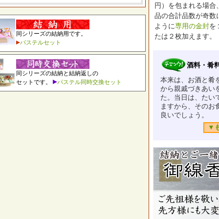
円）を包まれる場合
品の合計品数が奇数
ように
専用の金封
を
同シリーズの結納用です。
たは２枚加えます。
パステルセット
酒料・肴
同シリーズの結納と結納返しの
本来は、お酒と肴
セットです。
パステル同時交換セット
から親戚づきあい
た。当日は、たい
ますから、そのお
良いでしょう。
▼