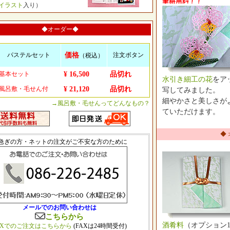
イラスト
入り）
◆オーダー◆
パステルセット
価格
注文ボタン
（税込）
基本セット
¥ 16,500
品切れ
水引き細工の花
をア
風呂敷・毛せん付
¥ 21,120
品切れ
写してみました。
細やかさと美しさが
→風呂敷・毛せんってどんなもの？
ていただけます。
◆
急ぎの方・ネットの注文がご不安な方のために
メールでのお問い合わせは
こちらから
酒肴料
（オプション1,
AXでのご注文はこちらから
(FAXは24時間受付)