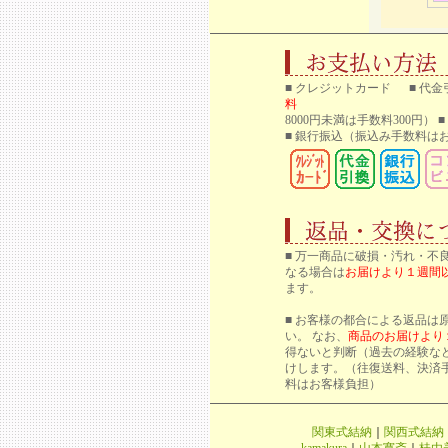
■ クレジットカード ■ 代金
料
8000円未満は手数料300円）
■ 銀行振込
（振込み手数料はお
■ 万一商品に破損・汚れ・不
なる場合は
お届けより１週間
ます。
■ お客様の都合による返品は
い。 なお、
商品のお届けより
得ないと判断（過去の経験な
けします。（往復送料、決済
料はお客様負担）
関東式結納
｜
関西式結納