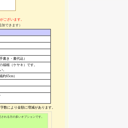
がございます。
追加できます）
手書き・書代込）
のの福槌（ケヤキ）です。
い。
幅約65cm）
>
文字数により金額に増減があります。
意される方の多いオプションです。