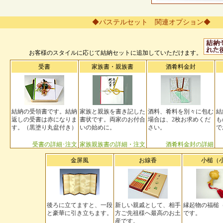
◆パステルセット 関連オプション◆
お客様のスタイルに応じて結納セットに追加していただけます。
受書
家族書・親族書
酒肴料金封
結納の受領書です。結納
家族と親族を書き記した
酒料、肴料を別々に包む
結
返しの受書は赤になりま
書状です。両家のお付合
場合は、2枚お求めくだ
も
す。（黒塗り丸盆付き）
いの始めに。
さい。
で
受書の詳細･注文
家族親族書の詳細・注文
酒肴料金封の詳細
金屏風
お線香
小槌（
後ろに立てますと、一段
新しい親戚として、相手
縁起物の福槌
と豪華に引き立ちます。
方ご先祖様へ最高のお土
です。
産です。