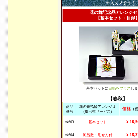
花の舞記念品アレンジセ
【基本セット + 目録
基本セットに
目録をプラス
しま
【春秋】
商品
花の舞指輪アレンジ１
価格
（
番号
(風呂敷サービス)
¥ 16,5
r4603
基本セット
¥ 18,3
r4604
風呂敷・毛せん付