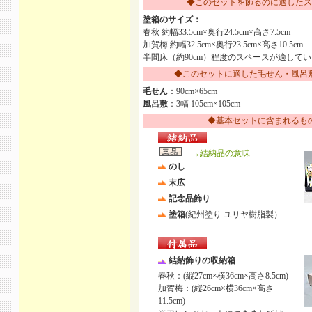
◆このセットを飾るのに適したス
塗箱のサイズ：
春秋 約幅33.5cm×奥行24.5cm×高さ7.5cm
加賀梅 約幅32.5cm×奥行23.5cm×高さ10.5cm
半間床（約90cm）程度のスペースが適して
◆このセットに適した毛せん・風呂
毛せん
：90cm×65cm
風呂敷
：3幅 105cm×105cm
◆基本セットに含まれるも
→結納品の意味
のし
末広
記念品飾り
塗箱
(紀州塗り ユリヤ樹脂製）
結納飾りの収納箱
春秋：(縦27cm×横36cm×高さ8.5cm)
加賀梅：(縦26cm×横36cm×高さ
11.5cm)