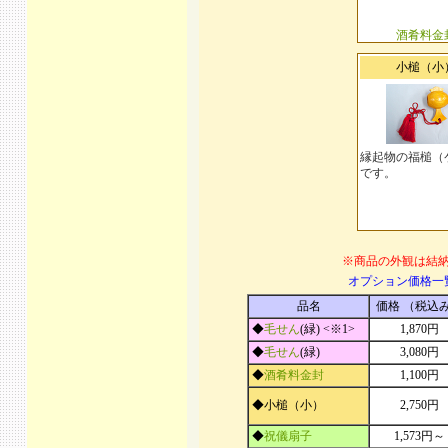
酒肴料金
小槌（小
縁起物の福槌（
です。
※商品の外観は結
オプション価格一
品名
価格 （税込
◆
毛せん
(緑) <※1>
1,870円
◆
毛せん
(緑)
3,080円
◆
酒肴料金封
1,100円
◆小槌（小）
2,750円
◆
祝儀扇子
1,573円～