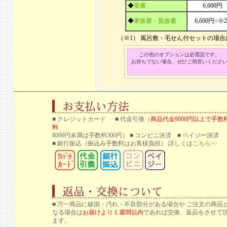
◆
受書
6,600円
◆
家族書・親族書
6,600円<※2
（※1） 風呂敷・毛せん付セットの場
この色のオプションは必需品です。
お持ちでない場合、ぜひご用意いくださ
■ クレジットカード ■ 代金引換（
商品代金8000円以上で手数
料
8000円未満は手数料300円） ■ コンビニ決済 ■ ペイジー決済
■ 銀行振込
（振込み手数料はお客様負担） 詳しくは
こちら>>
■ 万一商品に破損・汚れ・不良部分がある場合や ご注文の商品
なる場合は
お届けより１週間以内
であれば交換、返品をさせて
ます。