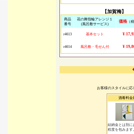
【加賀梅】
商品
花の舞指輪アレンジ１
価格
（
番号
(風呂敷サービス)
¥ 17,9
r4613
基本セット
¥ 19,8
r4614
風呂敷・毛せん付
お客様のスタイルに応
酒肴料金
結納金とは別に
程度を包みます