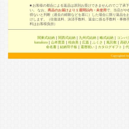
■ お客様の都合による返品は原則お受けできませんのでご了承
い。 なお、
商品のお届けより１週間以内・未使用
で、当店がや
得ないと判断（過去の経験などを基に）した場合に限り返品を
けします。（往復送料、決済手数料、返金に係る手数料・事務
料はお客様負担）
関東式結納
｜
関西式結納
｜
九州式結納
｜
略式結納
｜
コンパ
kamakura
｜
山本寛斎
｜
桂由美
｜
広蓋
｜
ふくさ
｜
風呂敷
｜
高砂
命名書
｜
結納羽子板
｜
還暦祝い
｜
カタログギフト
｜
代
Copyrighted by 