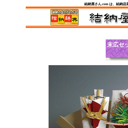
結納屋さん.com は、結納
末広セ