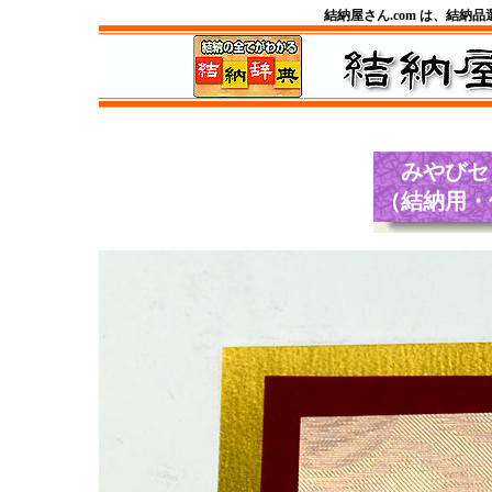
結納屋さん.com は、結納
みやびセ
（結納用・