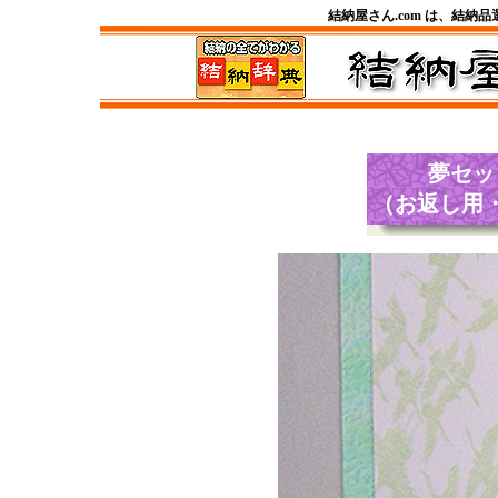
結納屋さん.com は、結納
夢
セッ
（お返し用