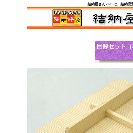
結納屋さん.com は、結納
目録セット（