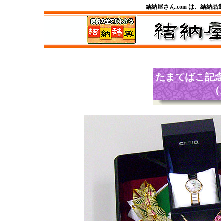
結納屋さん.com は、結納
たまてばこ
記
（