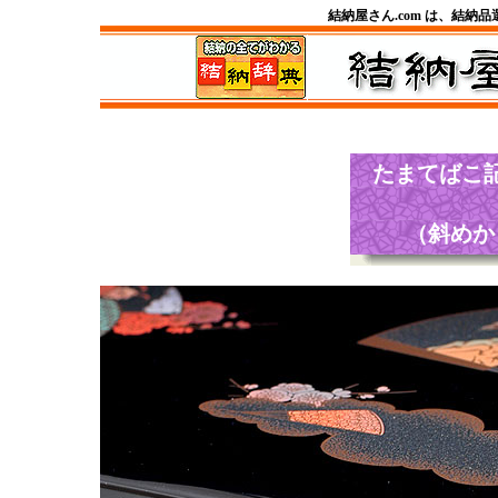
結納屋さん.com は、結納
たまてばこ
（斜めか