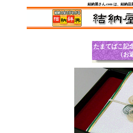
結納屋さん.com は、結納
たまてばこ
記
（お