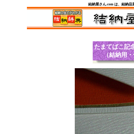
結納屋さん.com は、結納
たまてばこ
記
（結納用・