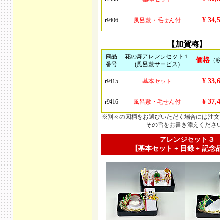
¥ 34,
r9406
風呂敷・毛せん付
【加賀梅】
商品
花の舞アレンジセット１
価格
（
番号
(風呂敷サービス)
¥ 33,
r9415
基本セット
¥ 37,
r9416
風呂敷・毛せん付
※別々の図柄をお選びいただく場合には注文
その旨をお書き添えくださ
アレンジセット３
【基本セット + 目録 + 記