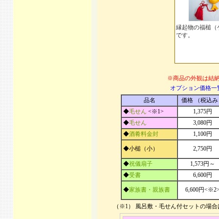
縁起物の福槌（
です。
※商品の外観は結
オプション価格一
品名
価格 （税込み
◆
毛せん
<※1>
1,375円
◆
毛せん
3,080円
◆
酒肴料金封
1,100円
◆小槌（小）
2,750円
◆
祝儀扇子
1,573円～
◆
受書
6,600円
◆
家族書・親族書
6,600円<※2
（※1） 風呂敷・毛せん付セットの場