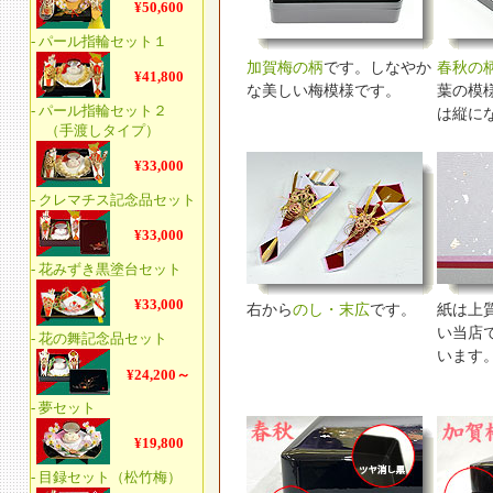
加賀梅の柄
です。しなやか
春秋の
な美しい梅模様です。
葉の模
は縦に
右から
のし・末広
です。
紙は上
い当店
います