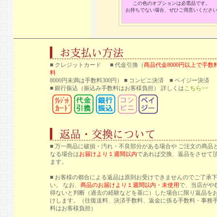
この色のオプションは必需品です。
お持ちでない場合、ぜひご用意いくださ
■ クレジットカード ■ 代金引換（
商品代金8000円以上で手数
料
8000円未満は手数料300円） ■ コンビニ決済 ■ ペイジー決済
■ 銀行振込
（振込み手数料はお客様負担） 詳しくは
こちら>>
■ 万一商品に破損・汚れ・不良部分がある場合や ご注文の商品
なる場合は
お届けより１週間以内
であれば交換、返品をさせて
ます。
■ お客様の都合による返品は原則お受けできませんのでご了承
い。 なお、
商品のお届けより１週間以内・未使用
で、当店がや
得ないと判断（過去の経験などを基に）した場合に限り返品を
けします。（往復送料、決済手数料、返金に係る手数料・事務
料はお客様負担）