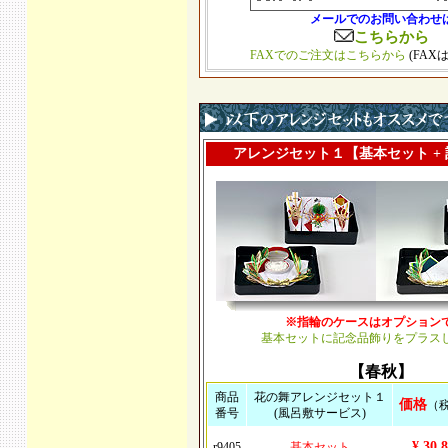
メールでのお問い合わせ
こちらから
FAXでのご注文はこちらから
(FAX
アレンジセット１【基本セット +
※指輪のケースはオプション
基本セットに記念品飾りをプラス
【春秋】
商品
花の舞アレンジセット１
価格
（
番号
(風呂敷サービス)
¥ 30,
r9405
基本セット