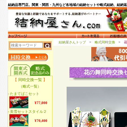
結納品専門店。関東・関西・九州など各地域の結納セットや略式結納、結納返
結納屋さんトップ
>
略式同時交換
>
花の舞同時交換