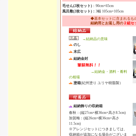
毛せん(2枚セット)
：90cm×65cm
風呂敷(2枚セット)：
3幅 105cm×105cm
◆基本セットに含まれるも
結納用とお返し用の
２組セ
→結納品の意味
のし
末広
結納金封
→結納金・酒料・肴料
の相場
塗箱
(紀州塗り ユリヤ樹脂製）
結納飾りの収納箱
春秋：(縦27cm×横36cm×高さ8.5cm)
加賀梅：(縦26cm×横36cm×高さ
11.5cm)
※アレンジセットにつきましては、
収納箱が追加になる場合がございま