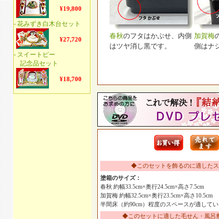
春秋
のフタはかぶせ、内側
加賀梅
はツヤ消し黒です。
側はナ
◆このセットを飾るのに適したス
塗箱のサイズ：
春秋 約幅33.5cm×奥行24.5cm×高さ7.5cm
加賀梅 約幅32.5cm×奥行23.5cm×高さ10.5cm
半間床（約90cm）程度のスペースが適して
◆このセットに適した毛せん・風呂