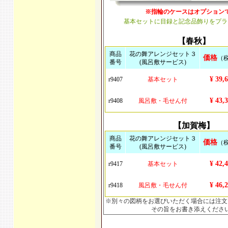
※指輪のケースはオプション
基本セットに目録と記念品飾りをプラ
【春秋】
商品
花の舞アレンジセット３
価格
（
番号
(風呂敷サービス)
¥ 39,
r9407
基本セット
¥ 43,
r9408
風呂敷・毛せん付
【加賀梅】
商品
花の舞アレンジセット３
価格
（
番号
(風呂敷サービス)
¥ 42,
r9417
基本セット
¥ 46,
r9418
風呂敷・毛せん付
※別々の図柄をお選びいただく場合には注文
その旨をお書き添えくださ