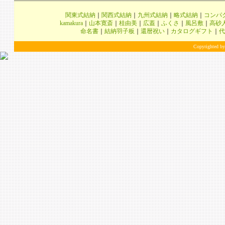
関東式結納
｜
関西式結納
｜
九州式結納
｜
略式結納
｜
コンパ
kamakura
｜
山本寛斎
｜
桂由美
｜
広蓋
｜
ふくさ
｜
風呂敷
｜
高砂
命名書
｜
結納羽子板
｜
還暦祝い
｜
カタログギフト
｜
代
Copyrighted by 