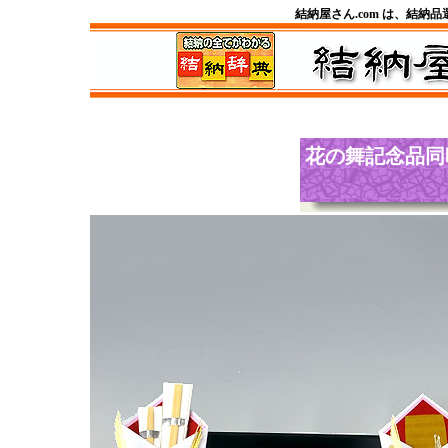
結納屋さん.com は、結納
花の舞記念品
同